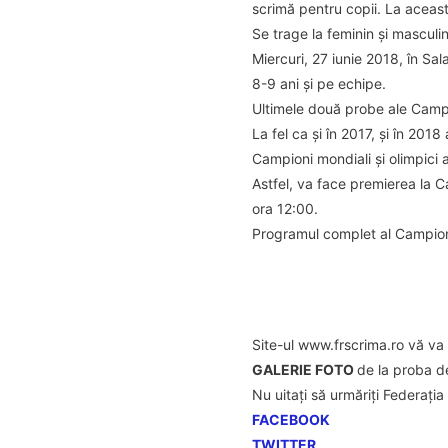
scrimă pentru copii. La aceast
Se trage la feminin și masculin
Miercuri, 27 iunie 2018, în Sa
8-9 ani și pe echipe.
Ultimele două probe ale Campio
La fel ca și în 2017, și în 201
Campioni mondiali și olimpici 
Astfel, va face premierea la C
ora 12:00.
Programul complet al Campiona
Site-ul www.frscrima.ro vă va 
GALERIE FOTO
de la proba d
Nu uitați să urmăriți Federaț
FACEBOOK
TWITTER