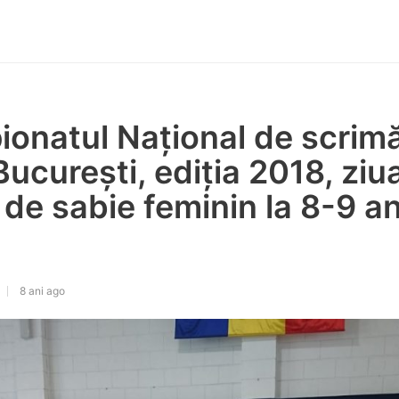
ionatul Național de scrim
București, ediția 2018, ziua
 de sabie feminin la 8-9 an
8 ani ago