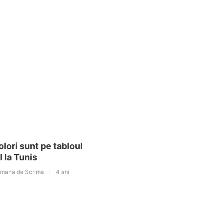
colori sunt pe tabloul
l la Tunis
omana de Scrima
4 ani