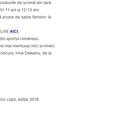
cluburile de scrimă din țară.
10-11 ani și 12-13 ani.
ă probe de sabie feminin: la
e LIVE
AICI
.
e din sportul românesc.
ei mai merituoși mici scrimeri.
concurs, Irina Deleanu, de la
ru copii, ediția 2018.