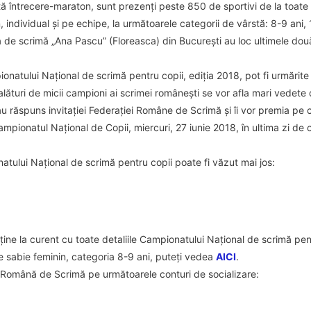
ă întrecere-maraton, sunt prezenți peste 850 de sportivi de la toate 
, individual și pe echipe, la următoarele categorii de vârstă: 8-9 ani, 
la de scrimă „Ana Pascu” (Floreasca) din București au loc ultimele dou
natului Național de scrimă pentru copii, ediția 2018, pot fi urmărit
8 alături de micii campioni ai scrimei românești se vor afla mari vedet
au răspuns invitației Federației Române de Scrimă și îi vor premia pe c
ampionatul Național de Copii, miercuri, 27 iunie 2018, în ultima zi de 
tului Național de scrimă pentru copii poate fi văzut mai jos:
ține la curent cu toate detaliile Campionatului Național de scrimă pent
e sabie feminin, categoria 8-9 ani, puteți vedea
AICI
.
ia Română de Scrimă pe următoarele conturi de socializare: