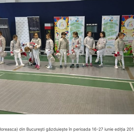
loreasca) din București găzduiește în perioada 16-27 iunie ediția 20