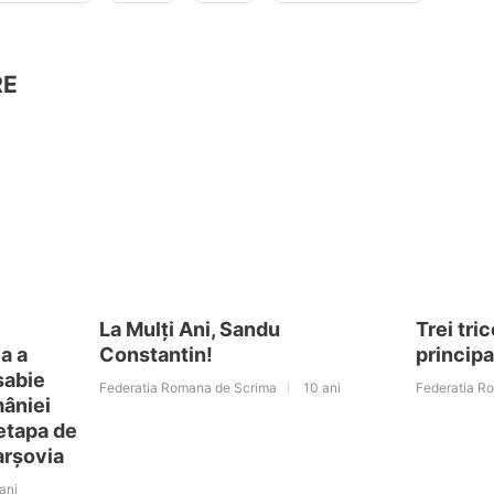
RE
La Mulți Ani, Sandu
Trei tri
a a
Constantin!
principa
 sabie
Federatia Romana de Scrima
10 ani
Federatia R
mâniei
etapa de
arșovia
ani