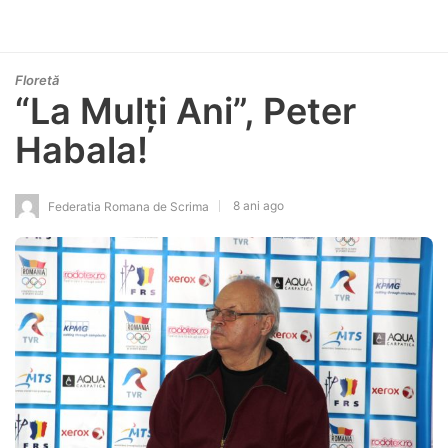
Floretă
“La Mulți Ani”, Peter
Habala!
8 ani ago
Federatia Romana de Scrima