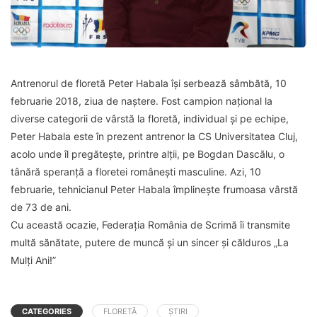
Antrenorul de floretă Peter Habala își serbează sâmbătă, 10
februarie 2018, ziua de naștere. Fost campion național la
diverse categorii de vârstă la floretă, individual și pe echipe,
Peter Habala este în prezent antrenor la CS Universitatea Cluj,
acolo unde îl pregătește, printre alții, pe Bogdan Dascălu, o
tânără speranță a floretei românești masculine. Azi, 10
februarie, tehnicianul Peter Habala împlinește frumoasa vârstă
de 73 de ani.
Cu această ocazie, Federația România de Scrimă îi transmite
multă sănătate, putere de muncă și un sincer și călduros „La
Mulți Ani!”
CATEGORIES
FLORETĂ
ȘTIRI