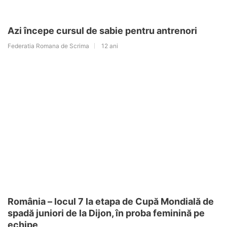
Azi începe cursul de sabie pentru antrenori
Federatia Romana de Scrima
12 ani
România – locul 7 la etapa de Cupă Mondială de
spadă juniori de la Dijon, în proba feminină pe
echipe