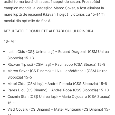
astfel forma bună din acest început de sezon. Proaspătul
campion mondial al cadeților, Marco Șovar, a fost eliminat la
mare luptă de ieșeanul Răzvan Tipișcă, victorios cu 15-14 în
meciul din optimile de finală.
REZULTATELE COMPLETE ALE TABLOULUI PRINCIPAL:
16-IMI:
Iustin Cîdu (CSȘ Unirea Iași) – Eduard Dragomir (CSM Unirea
Slobozia) 15-13
Răzvan Tipișcă (CSM Iași) – Paul Iacob (CSA Steaua) 15-9
Marco Șovar (CS Dinamo) – Liviu Lepădătescu (CSM Unirea
Slobozia) 15-5
Matei Cîdu (CSM Iași) – Andrei Pietroiu (CSȘ Slobozia) 15-6
Rareș Dicu (CS Dinamo) – Andrei Popa (CSȘ Slobozia) 15-10
Cosmin Stan (CSȘ Unirea Iași) – Mario Cojocaru (CSA Steaua)
15-11
Vlad Covaliu (CS Dinamo) – Matei Munteanu (CS Dinamo) 15-