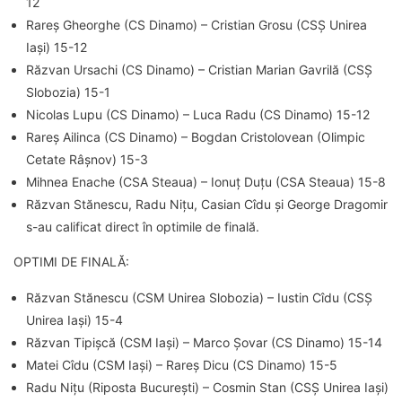
12
Rareș Gheorghe (CS Dinamo) – Cristian Grosu (CSȘ Unirea
Iași) 15-12
Răzvan Ursachi (CS Dinamo) – Cristian Marian Gavrilă (CSȘ
Slobozia) 15-1
Nicolas Lupu (CS Dinamo) – Luca Radu (CS Dinamo) 15-12
Rareș Ailinca (CS Dinamo) – Bogdan Cristolovean (Olimpic
Cetate Râșnov) 15-3
Mihnea Enache (CSA Steaua) – Ionuț Duțu (CSA Steaua) 15-8
Răzvan Stănescu, Radu Nițu, Casian Cîdu și George Dragomir
s-au calificat direct în optimile de finală.
OPTIMI DE FINALĂ:
Răzvan Stănescu (CSM Unirea Slobozia) – Iustin Cîdu (CSȘ
Unirea Iași) 15-4
Răzvan Tipișcă (CSM Iași) – Marco Șovar (CS Dinamo) 15-14
Matei Cîdu (CSM Iași) – Rareș Dicu (CS Dinamo) 15-5
Radu Nițu (Riposta București) – Cosmin Stan (CSȘ Unirea Iași)