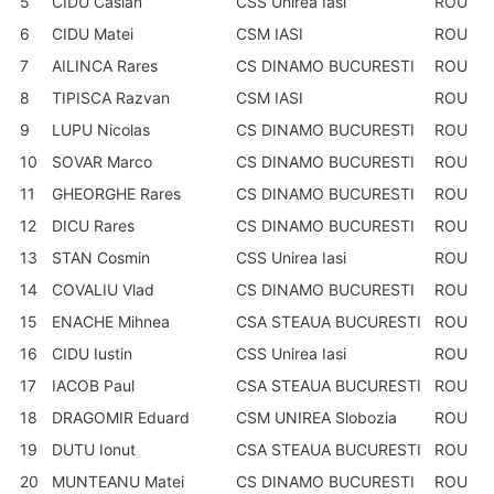
5
CIDU Casian
CSS Unirea Iasi
ROU
6
CIDU Matei
CSM IASI
ROU
7
AILINCA Rares
CS DINAMO BUCURESTI
ROU
8
TIPISCA Razvan
CSM IASI
ROU
9
LUPU Nicolas
CS DINAMO BUCURESTI
ROU
10
SOVAR Marco
CS DINAMO BUCURESTI
ROU
11
GHEORGHE Rares
CS DINAMO BUCURESTI
ROU
12
DICU Rares
CS DINAMO BUCURESTI
ROU
13
STAN Cosmin
CSS Unirea Iasi
ROU
14
COVALIU Vlad
CS DINAMO BUCURESTI
ROU
15
ENACHE Mihnea
CSA STEAUA BUCURESTI
ROU
16
CIDU Iustin
CSS Unirea Iasi
ROU
17
IACOB Paul
CSA STEAUA BUCURESTI
ROU
18
DRAGOMIR Eduard
CSM UNIREA Slobozia
ROU
19
DUTU Ionut
CSA STEAUA BUCURESTI
ROU
20
MUNTEANU Matei
CS DINAMO BUCURESTI
ROU