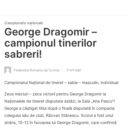
Campionate naționale
George Dragomir –
campionul tinerilor
sabreri!
5 ani ago
Federatia Romana de Scrima
Campionatul Național de tineret – sabie – masculin, individual
Zece meciuri – zece victorii pentru George Dragomir la
Naționalele de tineret disputate astăzi, la Sala „Ana Pascu”!
George a câștigat titlul după o finală disputată în compania
colegului său de club, Răzvan Stănescu. Scorul a fost unul
strâns, 15-12 în favoarea lui George Dragomir, care confirmă