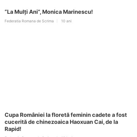
“La Mulți Ani”, Monica Marinescu!
Federatia Romana de Scrima
10 ani
Cupa României la floretă feminin cadete a fost
cucerită de chinezoaica Haoxuan Cai, de la
Rapid!