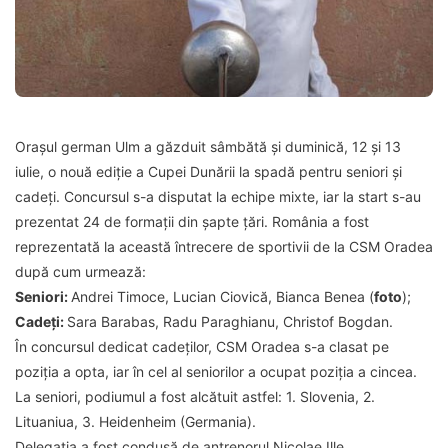
Orașul german Ulm a găzduit sâmbătă și duminică, 12 și 13
iulie, o nouă ediție a Cupei Dunării la spadă pentru seniori și
cadeți. Concursul s-a disputat la echipe mixte, iar la start s-au
prezentat 24 de formații din șapte țări. România a fost
reprezentată la această întrecere de sportivii de la CSM Oradea
după cum urmează:
Seniori:
Andrei Timoce, Lucian Ciovică, Bianca Benea (
foto
);
Cadeți:
Sara Barabas, Radu Paraghianu, Christof Bogdan.
În concursul dedicat cadeților, CSM Oradea s-a clasat pe
poziția a opta, iar în cel al seniorilor a ocupat poziția a cincea.
La seniori, podiumul a fost alcătuit astfel: 1. Slovenia, 2.
Lituaniua, 3. Heidenheim (Germania).
Delegația a fost condusă de antrenorul Nicolae Ille.