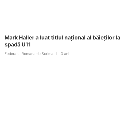
Mark Haller a luat titlul național al băieților la
spadă U11
Federatia Romana de Scrima
3 ani