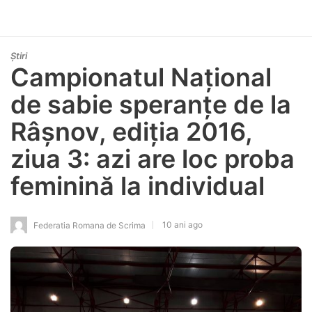
Știri
Campionatul Național
de sabie speranțe de la
Râșnov, ediția 2016,
ziua 3: azi are loc proba
feminină la individual
10 ani ago
Federatia Romana de Scrima