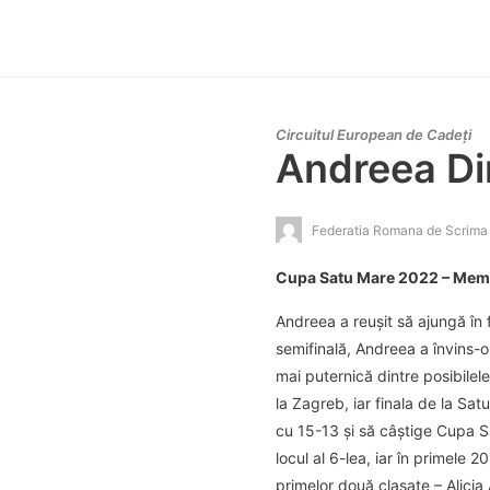
Circuitul European de Cadeți
Andreea Din
Federatia Romana de Scrima
Cupa Satu Mare 2022 – Memori
Andreea a reuşit să ajungă în f
semifinală, Andreea a învins-o
mai puternică dintre posibilele
la Zagreb, iar finala de la Sa
cu 15-13 şi să câştige Cupa S
locul al 6-lea, iar în primele 
primelor două clasate – Alicia