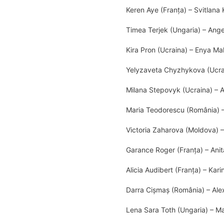
Keren Aye (Franţa) – Svitlana
Timea Terjek (Ungaria) – Ang
Kira Pron (Ucraina) – Enya Ma
Yelyzaveta Chyzhykova (Ucrain
Milana Stepovyk (Ucraina) – A
Maria Teodorescu (România) –
Victoria Zaharova (Moldova) – 
Garance Roger (Franța) – Ani
Alicia Audibert (Franța) – Kar
Darra Cișmaș (România) – Ale
Lena Sara Toth (Ungaria) – M