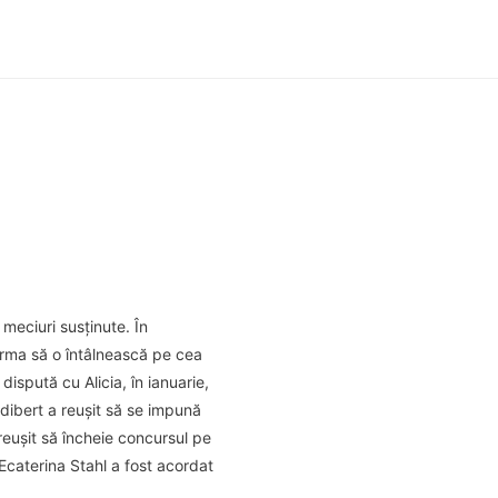
 meciuri susţinute. În
 urma să o întâlnească pe cea
ispută cu Alicia, în ianuarie,
udibert a reuşit să se impună
euşit să încheie concursul pe
l Ecaterina Stahl a fost acordat