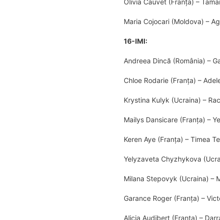
Olivia Cauvet (Franța) – Tama
Maria Cojocari (Moldova) – Ag
16-IMI:
Andreea Dincă (România) – Ga
Chloe Rodarie (Franţa) – Adele
Krystina Kulyk (Ucraina) – Rac
Mailys Dansicare (Franţa) – Y
Keren Aye (Franţa) – Timea Te
Yelyzaveta Chyzhykova (Ucrai
Milana Stepovyk (Ucraina) – 
Garance Roger (Franța) – Vic
Alicia Audibert (Franța) – Da