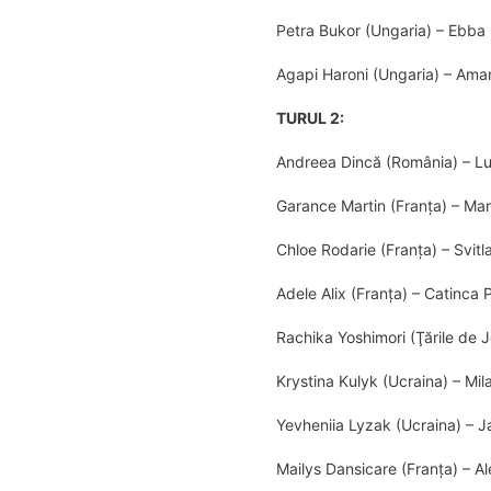
Petra Bukor (Ungaria) – Ebba
Agapi Haroni (Ungaria) – Aman
TURUL 2:
Andreea Dincă (România) – Lu
Garance Martin (Franţa) – Ma
Chloe Rodarie (Franţa) – Svit
Adele Alix (Franţa) – Catinca 
Rachika Yoshimori (Ţările de
Krystina Kulyk (Ucraina) – Mil
Yevheniia Lyzak (Ucraina) – J
Mailys Dansicare (Franţa) – 