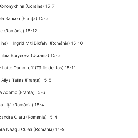
 Kononykhina (Ucraina) 15-7
ele Sanson (Franţa) 15-5
le (România) 15-12
a) – Ingrid Miti Bikfalvi (România) 15-10
hlaia Borysova (Ucraina) 15-5
 Lotte Dammroff (Ţările de Jos) 15-11
Aliya Tallas (Franța) 15-5
ta Adamo (Franţa) 15-6
ina Liță (România) 15-4
xandra Olaru (România) 15-4
ara Neagu Culea (România) 14-9