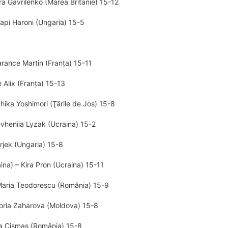
ra Gavrilenko (Marea Britanie) 15-12
api Haroni (Ungaria) 15-5
rance Martin (Franţa) 15-11
 Alix (Franţa) 15-13
hika Yoshimori (Ţările de Jos) 15-8
evheniia Lyzak (Ucraina) 15-2
rjek (Ungaria) 15-8
na) – Kira Pron (Ucraina) 15-11
Maria Teodorescu (România) 15-9
toria Zaharova (Moldova) 15-8
rra Cișmaș (România) 15-8