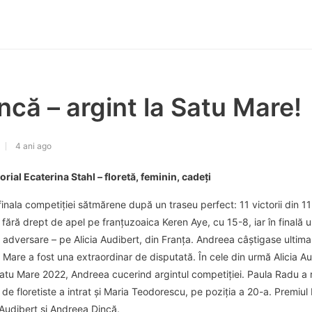
că – argint la Satu Mare!
4 ani ago
al Ecaterina Stahl – floretă, feminin, cadeți
inala competiţiei sătmărene după un traseu perfect: 11 victorii din 11
 fără drept de apel pe franţuzoaica Keren Aye, cu 15-8, iar în finală
 adversare – pe Alicia Audibert, din Franţa. Andreea câştigase ultima d
tu Mare a fost una extraordinar de disputată. În cele din urmă Alicia A
atu Mare 2022, Andreea cucerind argintul competiţiei. Paula Radu a r
20 de floretiste a intrat şi Maria Teodorescu, pe poziţia a 20-a. Premiu
 Audibert şi Andreea Dincă.