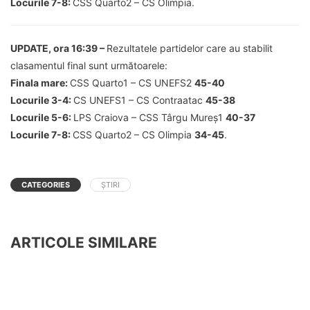
Locurile 7-8:
CSS Quarto2 – CS Olimpia.
UPDATE, ora 16:39 –
Rezultatele partidelor care au stabilit
clasamentul final sunt următoarele:
Finala mare:
CSS Quarto1 – CS UNEFS2
45-40
Locurile 3-4:
CS UNEFS1 – CS Contraatac
45-38
Locurile 5-6:
LPS Craiova – CSS Târgu Mureș1
40-37
Locurile 7-8:
CSS Quarto2 – CS Olimpia
34-45
.
CATEGORIES
ȘTIRI
ARTICOLE SIMILARE