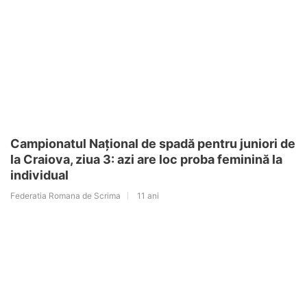
Campionatul Național de spadă pentru juniori de
la Craiova, ziua 3: azi are loc proba feminină la
individual
Federatia Romana de Scrima
11 ani