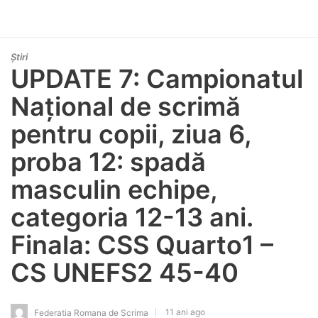
Știri
UPDATE 7: Campionatul
Național de scrimă
pentru copii, ziua 6,
proba 12: spadă
masculin echipe,
categoria 12-13 ani.
Finala: CSS Quarto1 –
CS UNEFS2 45-40
11 ani ago
Federatia Romana de Scrima