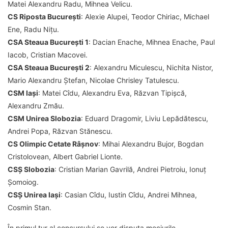
Matei Alexandru Radu, Mihnea Velicu.
CS Riposta București
: Alexie Alupei, Teodor Chiriac, Michael
Ene, Radu Nițu.
CSA Steaua București 1
: Dacian Enache, Mihnea Enache, Paul
Iacob, Cristian Macovei.
CSA Steaua București 2
: Alexandru Miculescu, Nichita Nistor,
Mario Alexandru Ștefan, Nicolae Chrisley Tatulescu.
CSM Iași
: Matei Cîdu, Alexandru Eva, Răzvan Tipișcă,
Alexandru Zmău.
CSM Unirea Slobozia
: Eduard Dragomir, Liviu Lepădătescu,
Andrei Popa, Răzvan Stănescu.
CS Olimpic Cetate Râșnov
: Mihai Alexandru Bujor, Bogdan
Cristolovean, Albert Gabriel Lionte.
CSȘ Slobozia
: Cristian Marian Gavrilă, Andrei Pietroiu, Ionuț
Șomoiog.
CSȘ Unirea Iași
: Casian Cîdu, Iustin Cîdu, Andrei Mihnea,
Cosmin Stan.
În primul tur al concursului se vor disputa meciurile