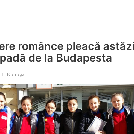
ere românce pleacă astăzi
 spadă de la Budapesta
10 ani ago