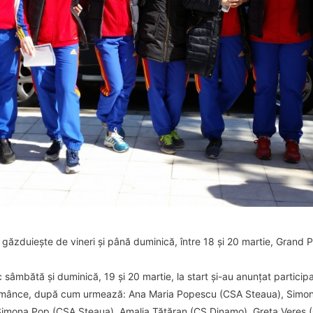
găzduiește de vineri și până duminică, între 18 și 20 martie, Grand P
c sâmbătă și duminică, 19 și 20 martie, la start și-au anunțat particip
românce, după cum urmează: Ana Maria Popescu (CSA Steaua), Simo
imona Pop (CSA Steaua), Amalia Tătăran (CS Dinamo), Greta Vereș 