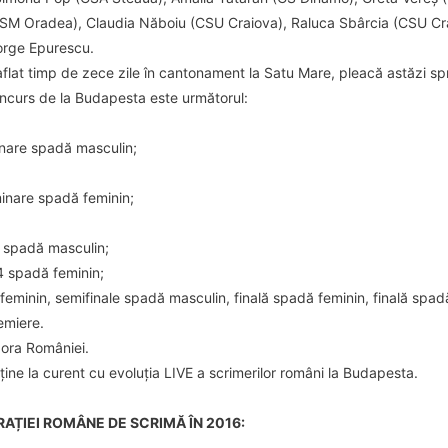
SM Oradea), Claudia Năboiu (CSU Craiova), Raluca Sbârcia (CSU Cr
orge Epurescu.
aflat timp de zece zile în cantonament la Satu Mare, pleacă astăzi s
oncurs de la Budapesta este următorul:
inare spadă masculin;
minare spadă feminin;
4 spadă masculin;
4 spadă feminin;
feminin, semifinale spadă masculin, finală spadă feminin, finală spad
emiere.
ora României.
ține la curent cu evoluția LIVE a scrimerilor români la Budapesta.
RAȚIEI ROMÂNE DE SCRIMĂ ÎN 2016: