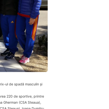
rix-ul de spadă masculin și
area 220 de sportive, printre
na Gherman (CSA Steaua),
(CSA Steaua), Ioana Dumitru