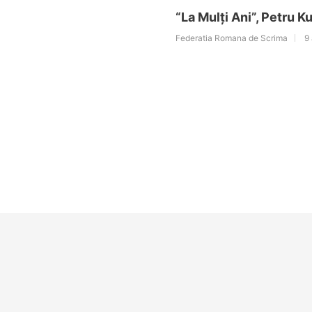
“La Mulți Ani”, Petru Ku
Federatia Romana de Scrima
9 