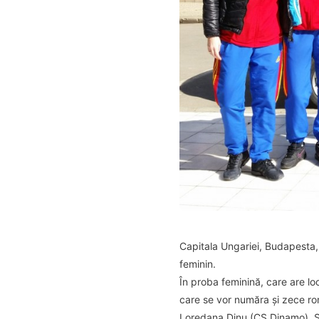
Capitala Ungariei, Budapesta, 
feminin.
În proba feminină, care are lo
care se vor număra și zece 
Loredana Dinu (CS Dinamo), S