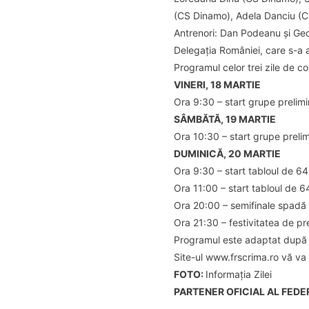
(CS Dinamo), Adela Danciu (C
Antrenori: Dan Podeanu și Ge
Delegația României, care s-a 
Programul celor trei zile de c
VINERI, 18 MARTIE
Ora 9:30 – start grupe prelim
SÂMBĂTĂ, 19 MARTIE
Ora 10:30 – start grupe preli
DUMINICĂ, 20 MARTIE
Ora 9:30 – start tabloul de 6
Ora 11:00 – start tabloul de 6
Ora 20:00 – semifinale spadă 
Ora 21:30 – festivitatea de pr
Programul este adaptat după 
Site-ul www.frscrima.ro vă va 
FOTO:
Informația Zilei
PARTENER OFICIAL AL FEDE