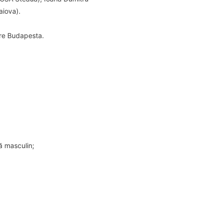
aiova).
pre Budapesta.
ă masculin;