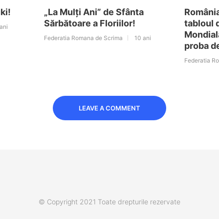
ki!
„La Mulți Ani” de Sfânta
România
Sărbătoare a Floriilor!
tabloul 
ani
Mondială
Federatia Romana de Scrima
10 ani
proba d
Federatia R
LEAVE A COMMENT
© Copyright 2021 Toate drepturile rezervate