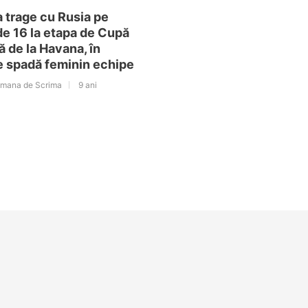
 trage cu Rusia pe
de 16 la etapa de Cupă
 de la Havana, în
e spadă feminin echipe
omana de Scrima
9 ani