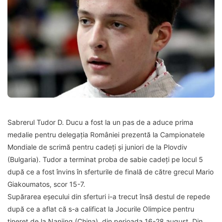
Sabrerul Tudor D. Ducu a fost la un pas de a aduce prima
medalie pentru delegația României prezentă la Campionatele
Mondiale de scrimă pentru cadeți și juniori de la Plovdiv
(Bulgaria). Tudor a terminat proba de sabie cadeți pe locul 5
după ce a fost învins în sferturile de finală de către grecul Mario
Giakoumatos, scor 15-7.
Supărarea eșecului din sferturi i-a trecut însă destul de repede
după ce a aflat că s-a calificat la Jocurile Olimpice pentru
tineret de la Nanjing (China), din perioada 16-28 august. Din