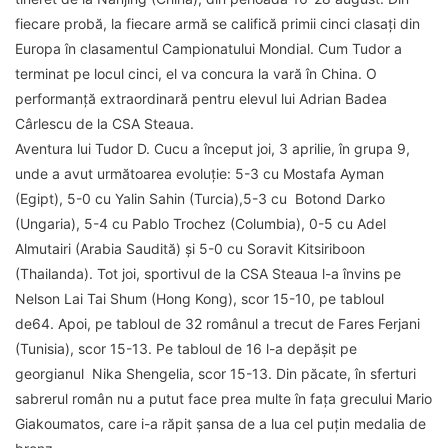
fiecare probă, la fiecare armă se califică primii cinci clasați din
Europa în clasamentul Campionatului Mondial. Cum Tudor a
terminat pe locul cinci, el va concura la vară în China. O
performanță extraordinară pentru elevul lui Adrian Badea
Cârlescu de la CSA Steaua.
Aventura lui Tudor D. Cucu a început joi, 3 aprilie, în grupa 9,
unde a avut următoarea evoluție: 5-3 cu Mostafa Ayman
(Egipt), 5-0 cu Yalin Sahin (Turcia),5-3 cu Botond Darko
(Ungaria), 5-4 cu Pablo Trochez (Columbia), 0-5 cu Adel
Almutairi (Arabia Saudită) și 5-0 cu Soravit Kitsiriboon
(Thailanda). Tot joi, sportivul de la CSA Steaua l-a învins pe
Nelson Lai Tai Shum (Hong Kong), scor 15-10, pe tabloul
de64. Apoi, pe tabloul de 32 românul a trecut de Fares Ferjani
(Tunisia), scor 15-13. Pe tabloul de 16 l-a depășit pe
georgianul Nika Shengelia, scor 15-13. Din păcate, în sferturi
sabrerul român nu a putut face prea multe în fața grecului Mario
Giakoumatos, care i-a răpit șansa de a lua cel puțin medalia de