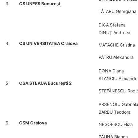
3
CS UNEFS București
TĂTARU Georgiana
DICĂ Ștefana
DINUȚ Andreea
4
CS UNIVERSITATEA Craiova
MATACHE Cristina
PĂTRU Alexandra
DONA Diana
STANCIU Alexandr
5
CSA STEAUA București 2
ȘTEFĂNESCU Rodi
ARSENOIU Gabriel
BARBU Teodora
6
CSM Craiova
NEGOESCU Eliza
PĂUNA Bianca