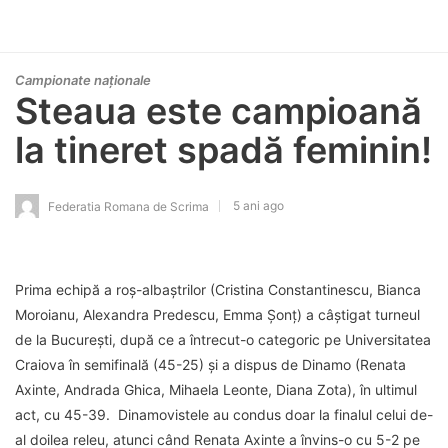
Campionate naționale
Steaua este campioană
la tineret spadă feminin!
5 ani ago
Federatia Romana de Scrima
Prima echipă a roș-albaștrilor (Cristina Constantinescu, Bianca
Moroianu, Alexandra Predescu, Emma Șonț) a câștigat turneul
de la București, după ce a întrecut-o categoric pe Universitatea
Craiova în semifinală (45-25) și a dispus de Dinamo (Renata
Axinte, Andrada Ghica, Mihaela Leonte, Diana Zota), în ultimul
act, cu 45-39. Dinamovistele au condus doar la finalul celui de-
al doilea releu, atunci când Renata Axinte a învins-o cu 5-2 pe