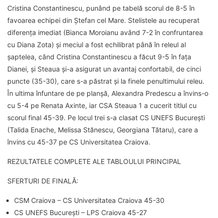
Cristina Constantinescu, punând pe tabelă scorul de 8-5 în
favoarea echipei din Ștefan cel Mare. Stelistele au recuperat
diferența imediat (Bianca Moroianu având 7-2 în confruntarea
cu Diana Zota) și meciul a fost echilibrat până în releul al
șaptelea, când Cristina Constantinescu a făcut 9-5 în fața
Dianei, și Steaua și-a asigurat un avantaj confortabil, de cinci
puncte (35-30), care s-a păstrat și la finele penultimului releu.
În ultima înfuntare de pe planșă, Alexandra Predescu a învins-o
cu 5-4 pe Renata Axinte, iar CSA Steaua 1 a cucerit titlul cu
scorul final 45-39. Pe locul trei s-a clasat CS UNEFS București
(Talida Enache, Melissa Stănescu, Georgiana Tătaru), care a
învins cu 45-37 pe CS Universitatea Craiova.
REZULTATELE COMPLETE ALE TABLOULUI PRINCIPAL
SFERTURI DE FINALĂ:
CSM Craiova – CS Universitatea Craiova 45-30
CS UNEFS București – LPS Craiova 45-27