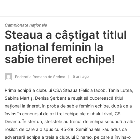
Campionate naționale
Steaua a câștigat titlul
național feminin la
sabie tineret echipe!
5 ani ago
Federatia Romana de Scrima
Prima echipă a clubului CSA Steaua (Felicia Iacob, Tania Luțea,
Sabina Martiș, Denisa Șerban) a reușit să cucerească titlul
național la tineret, în proba de sabie feminin echipe, după ce a
învins în concursul de azi trei echipe ale clubului rival, CS
Dinamo. În sferturi, stelistele au trecut de echipa secundă a alb-
roșilor, de care a dispus cu 45-28. Semifinalele i-au adus ca
adversară echipa a treia a clubului Dinamo, pe care a învins-o