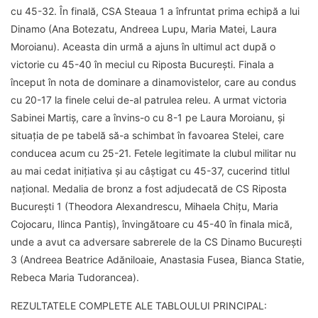
cu 45-32. În finală, CSA Steaua 1 a înfruntat prima echipă a lui
Dinamo (Ana Botezatu, Andreea Lupu, Maria Matei, Laura
Moroianu). Aceasta din urmă a ajuns în ultimul act după o
victorie cu 45-40 în meciul cu Riposta București. Finala a
început în nota de dominare a dinamovistelor, care au condus
cu 20-17 la finele celui de-al patrulea releu. A urmat victoria
Sabinei Martiș, care a învins-o cu 8-1 pe Laura Moroianu, și
situația de pe tabelă să-a schimbat în favoarea Stelei, care
conducea acum cu 25-21. Fetele legitimate la clubul militar nu
au mai cedat inițiativa și au câștigat cu 45-37, cucerind titlul
național. Medalia de bronz a fost adjudecată de CS Riposta
București 1 (Theodora Alexandrescu, Mihaela Chițu, Maria
Cojocaru, Ilinca Pantiș), învingătoare cu 45-40 în finala mică,
unde a avut ca adversare sabrerele de la CS Dinamo București
3 (Andreea Beatrice Adăniloaie, Anastasia Fusea, Bianca Statie,
Rebeca Maria Tudorancea).
REZULTATELE COMPLETE ALE TABLOULUI PRINCIPAL: