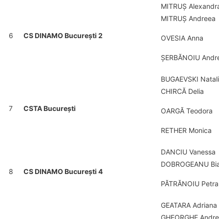
MITRUȘ Alexandr
MITRUȘ Andreea
6
CS DINAMO București 2
OVESIA Anna
ȘERBĂNOIU Andre
BUGAEVSKI Natal
CHIRCĂ Delia
7
CSTA București
OARGĂ Teodora
RETHER Monica
DANCIU Vanessa
DOBROGEANU Bi
8
CS DINAMO București 4
PĂTRĂNOIU Petra
GEATARA Adriana 
GHEORGHE Andree