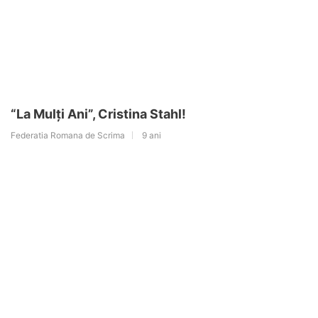
“La Mulți Ani”, Cristina Stahl!
Federatia Romana de Scrima
9 ani