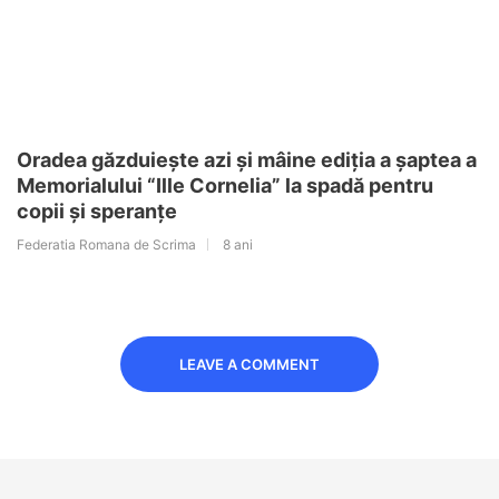
Oradea găzduiește azi și mâine ediția a șaptea a
Memorialului “Ille Cornelia” la spadă pentru
copii și speranțe
Federatia Romana de Scrima
8 ani
LEAVE A COMMENT