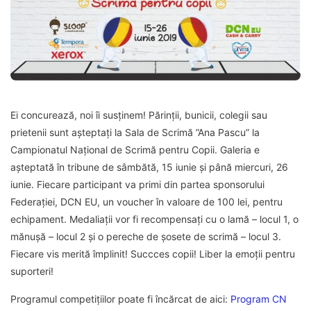
Ei concurează, noi îi susținem! Părinții, bunicii, colegii sau
prietenii sunt așteptați la Sala de Scrimă ”Ana Pascu” la
Campionatul Național de Scrimă pentru Copii. Galeria e
așteptată în tribune de sâmbătă, 15 iunie și până miercuri, 26
iunie. Fiecare participant va primi din partea sponsorului
Federației, DCN EU, un voucher în valoare de 100 lei, pentru
echipament. Medaliații vor fi recompensați cu o lamă – locul 1, o
mănușă – locul 2 și o pereche de șosete de scrimă – locul 3.
Fiecare vis merită împlinit! Succces copii! Liber la emoții pentru
suporteri!
Programul competițiilor poate fi încărcat de aici:
Program CN