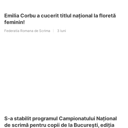
Emilia Corbu a cucerit titlul național la floretă
feminin!
Federatia Romana de Scrima
3 luni
S-a stabilit programul Campionatului Național
de scrimă pentru copii de la București, ediția