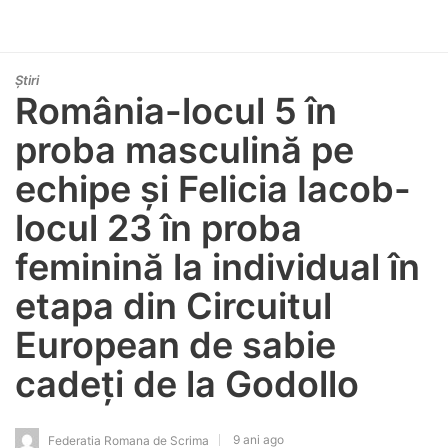
Știri
România-locul 5 în
proba masculină pe
echipe și Felicia Iacob-
locul 23 în proba
feminină la individual în
etapa din Circuitul
European de sabie
cadeți de la Godollo
9 ani ago
Federatia Romana de Scrima