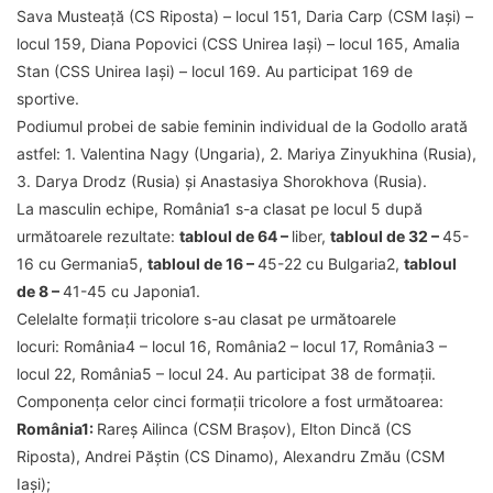
Sava Musteață (CS Riposta) – locul 151, Daria Carp (CSM Iași) –
locul 159, Diana Popovici (CSS Unirea Iași) – locul 165, Amalia
Stan (CSS Unirea Iași) – locul 169. Au participat 169 de
sportive.
Podiumul probei de sabie feminin individual de la Godollo arată
astfel: 1. Valentina Nagy (Ungaria), 2. Mariya Zinyukhina (Rusia),
3. Darya Drodz (Rusia) și Anastasiya Shorokhova (Rusia).
La masculin echipe, România1 s-a clasat pe locul 5 după
următoarele rezultate:
tabloul de 64 –
liber,
tabloul de 32 –
45-
16 cu Germania5,
tabloul de 16 –
45-22 cu Bulgaria2,
tabloul
de 8 –
41-45 cu Japonia1.
Celelalte formații tricolore s-au clasat pe următoarele
locuri: România4 – locul 16, România2 – locul 17, România3 –
locul 22, România5 – locul 24. Au participat 38 de formații.
Componența celor cinci formații tricolore a fost următoarea:
România1:
Rareș Ailinca (CSM Brașov), Elton Dincă (CS
Riposta), Andrei Păștin (CS Dinamo), Alexandru Zmău (CSM
Iași);