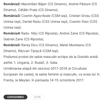
România2:
Maximilian Băjan (CS Dinamo), Andrei Pădure (CS
Dinamo), Cătălin Prala (CS Dinamo);
România3:
Cosmin Agavriloaie (CSM Iași), Cristian Grosu (CSS
Unirea Iași), Daniel Radu (CSS Unirea Iași), Cosmin Stan (CSS
Unirea Iași);
România4:
Radu Nițu (CS Riposta), Andrei Zane (CS Riposta),
Gabriel Zane (CS Riposta);
România5:
Rareș Dicu (CS Dinamo), Matei Munteanu (CS
Dinamo), Răzvan Tipișcă (CSM Iași).
Podiumul probei de sabie masculin echipe de la Godollo arată
astfel: 1. Ungaria, 2. Rusia1, 3. Italia.
Următoarea etapă din sezonul 2017-2018 al Circuitului
European de cadeți, la sabie feminin și masculin, va avea loc în
Franța, la Meylan, în perioada 14-15 octombrie 2017.
CATEGORIES
ȘTIRI