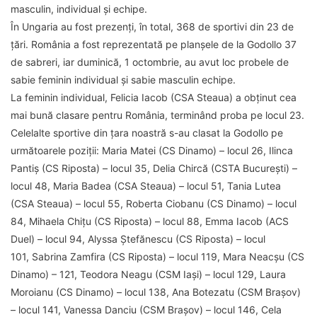
masculin, individual și echipe.
În Ungaria au fost prezenți, în total, 368 de sportivi din 23 de
țări. România a fost reprezentată pe planșele de la Godollo 37
de sabreri, iar duminică, 1 octombrie, au avut loc probele de
sabie feminin individual și sabie masculin echipe.
La feminin individual, Felicia Iacob (CSA Steaua) a obținut cea
mai bună clasare pentru România, terminând proba pe locul 23.
Celelalte sportive din țara noastră s-au clasat la Godollo pe
următoarele poziții: Maria Matei (CS Dinamo) – locul 26, Ilinca
Pantiș (CS Riposta) – locul 35, Delia Chircă (CSTA București) –
locul 48, Maria Badea (CSA Steaua) – locul 51, Tania Lutea
(CSA Steaua) – locul 55, Roberta Ciobanu (CS Dinamo) – locul
84, Mihaela Chițu (CS Riposta) – locul 88, Emma Iacob (ACS
Duel) – locul 94, Alyssa Ștefănescu (CS Riposta) – locul
101, Sabrina Zamfira (CS Riposta) – locul 119, Mara Neacșu (CS
Dinamo) – 121, Teodora Neagu (CSM Iași) – locul 129, Laura
Moroianu (CS Dinamo) – locul 138, Ana Botezatu (CSM Brașov)
– locul 141, Vanessa Danciu (CSM Brașov) – locul 146, Cela