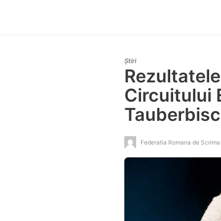
Știri
Rezultatele
Circuitului
Tauberbisc
Federatia Romana de Scrima