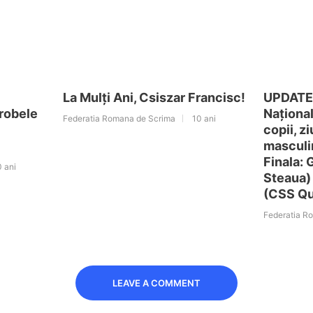
La Mulți Ani, Csiszar Francisc!
UPDATE 
probele
Naționa
Federatia Romana de Scrima
10 ani
copii, z
masculin
Finala:
0 ani
Steaua) 
(CSS Qu
Federatia R
LEAVE A COMMENT