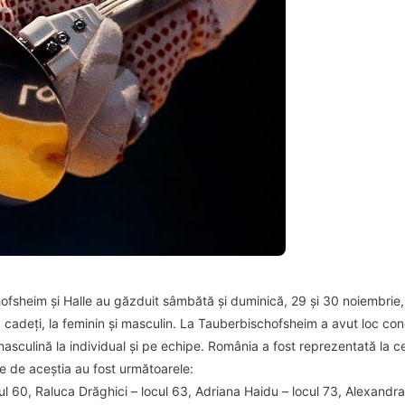
sheim și Halle au găzduit sâmbătă și duminică, 29 și 30 noiembrie, î
 cadeți, la feminin și masculin. La Tauberbischofsheim a avut loc concu
masculină la individual și pe echipe. România a fost reprezentată la 
ute de aceștia au fost următoarele:
 60, Raluca Drăghici – locul 63, Adriana Haidu – locul 73, Alexandra