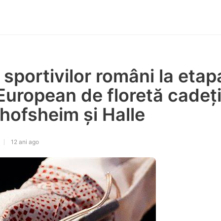
 sportivilor români la etap
 European de floretă cadeți
hofsheim și Halle
12 ani ago