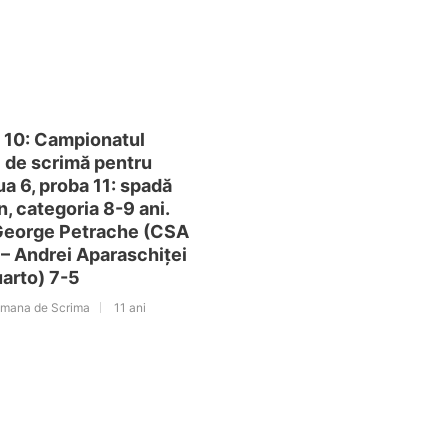
10: Campionatul
l de scrimă pentru
iua 6, proba 11: spadă
, categoria 8-9 ani.
 George Petrache (CSA
– Andrei Aparaschiței
arto) 7-5
omana de Scrima
11 ani