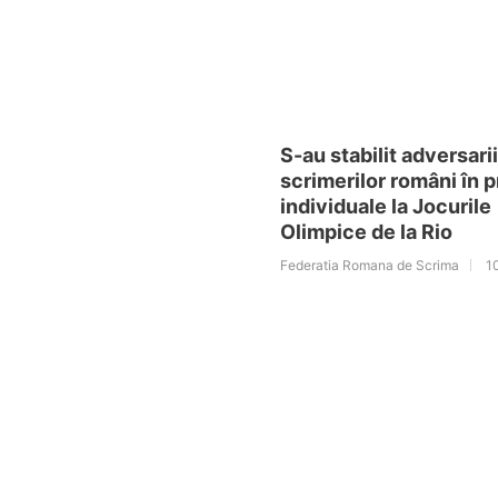
S-au stabilit adversarii
scrimerilor români în 
individuale la Jocurile
Olimpice de la Rio
Federatia Romana de Scrima
1