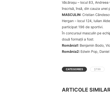
Văcărașu – locul 83, Andreea 
înscrisă, însă, din cauza unei
MASCULIN:
Cristian Cândescu 
Hergan – locul 124, Iulian Ald
participat 196 de sportivi.
În concursul masculin pe echi
două formații a fost:
România1:
Benjamin Bodo, Vic
România2:
Edwin Pop, Daniel 
CATEGORIES
ȘTIRI
ARTICOLE SIMILA