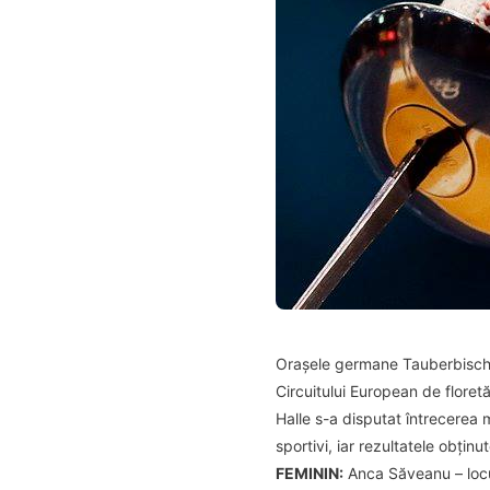
Orașele germane Tauberbischof
Circuitului European de floretă
Halle s-a disputat întrecerea 
sportivi, iar rezultatele obțin
FEMININ:
Anca Săveanu – locul