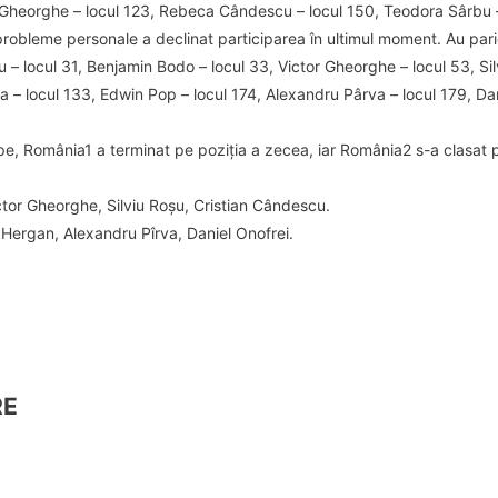
Gheorghe – locul 123, Rebeca Cândescu – locul 150, Teodora Sârbu – 
 probleme personale a declinat participarea în ultimul moment. Au pari
– locul 31, Benjamin Bodo – locul 33, Victor Gheorghe – locul 53, Sil
ea – locul 133, Edwin Pop – locul 174, Alexandru Pârva – locul 179, Dan
pe, România1 a terminat pe poziția a zecea, iar România2 s-a clasat
tor Gheorghe, Silviu Roșu, Cristian Cândescu.
Hergan, Alexandru Pîrva, Daniel Onofrei.
RE