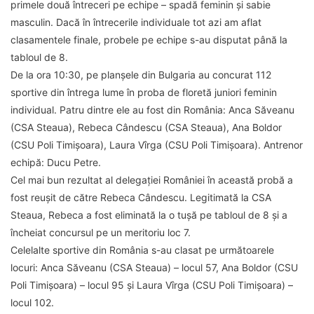
primele două întreceri pe echipe – spadă feminin și sabie
masculin. Dacă în întrecerile individuale tot azi am aflat
clasamentele finale, probele pe echipe s-au disputat până la
tabloul de 8.
De la ora 10:30, pe planșele din Bulgaria au concurat 112
sportive din întrega lume în proba de floretă juniori feminin
individual. Patru dintre ele au fost din România: Anca Săveanu
(CSA Steaua), Rebeca Cândescu (CSA Steaua), Ana Boldor
(CSU Poli Timișoara), Laura Vîrga (CSU Poli Timișoara). Antrenor
echipă: Ducu Petre.
Cel mai bun rezultat al delegației României în această probă a
fost reușit de către Rebeca Cândescu. Legitimată la CSA
Steaua, Rebeca a fost eliminată la o tușă pe tabloul de 8 și a
încheiat concursul pe un meritoriu loc 7.
Celelalte sportive din România s-au clasat pe următoarele
locuri: Anca Săveanu (CSA Steaua) – locul 57, Ana Boldor (CSU
Poli Timișoara) – locul 95 și Laura Vîrga (CSU Poli Timișoara) –
locul 102.