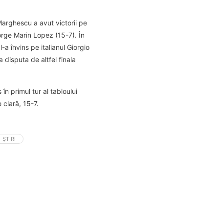
Marghescu a avut victorii pe
Jorge Marin Lopez (15-7). În
l-a învins pe italianul Giorgio
 disputa de altfel finala
n primul tur al tabloului
e clară, 15-7.
ȘTIRI