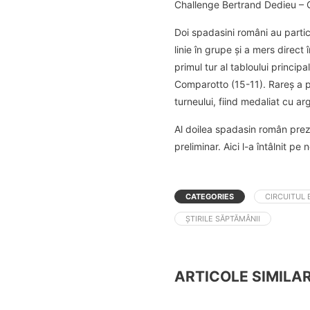
Challenge Bertrand Dedieu – 
Doi spadasini români au partic
linie în grupe și a mers direct
primul tur al tabloului principa
Comparotto (15-11). Rareș a pie
turneului, fiind medaliat cu a
Al doilea spadasin român preze
preliminar. Aici l-a întâlnit pe
CATEGORIES
CIRCUITUL 
ȘTIRILE SĂPTĂMÂNII
ARTICOLE SIMILA