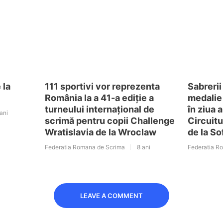
 la
111 sportivi vor reprezenta
Sabrerii
România la a 41-a ediție a
medalie 
turneului internațional de
în ziua 
ani
scrimă pentru copii Challenge
Circuitu
Wratislavia de la Wroclaw
de la So
Federatia Romana de Scrima
8 ani
Federatia R
LEAVE A COMMENT