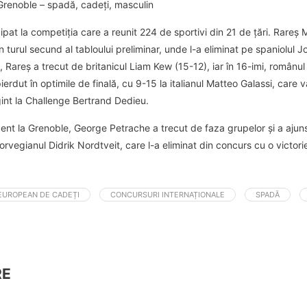
Grenoble – spadă, cadeți, masculin
ipat la competiția care a reunit 224 de sportivi din 21 de țări. Rareș 
 în turul secund al tabloului preliminar, unde l-a eliminat pe spaniolul 
l, Rareș a trecut de britanicul Liam Kew (15-12), iar în 16-imi, românul 
rdut în optimile de finală, cu 9-15 la italianul Matteo Galassi, care va
rgint la Challenge Bertrand Dedieu.
nt la Grenoble, George Petrache a trecut de faza grupelor și a ajuns î
 norvegianul Didrik Nordtveit, care l-a eliminat din concurs cu o victori
EUROPEAN DE CADEȚI
CONCURSURI INTERNAȚIONALE
SPADĂ
RE