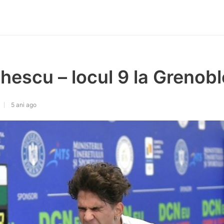
escu – locul 9 la Grenobl
5 ani ago