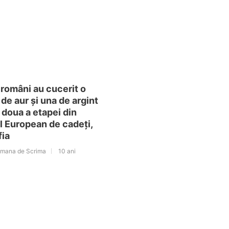
 români au cucerit o
de aur și una de argint
a doua a etapei din
l European de cadeți,
fia
omana de Scrima
10 ani