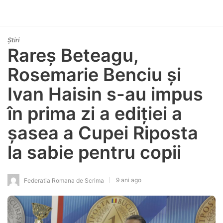
Știri
Rareș Beteagu,
Rosemarie Benciu și
Ivan Haisin s-au impus
în prima zi a ediției a
șasea a Cupei Riposta
la sabie pentru copii
9 ani ago
Federatia Romana de Scrima