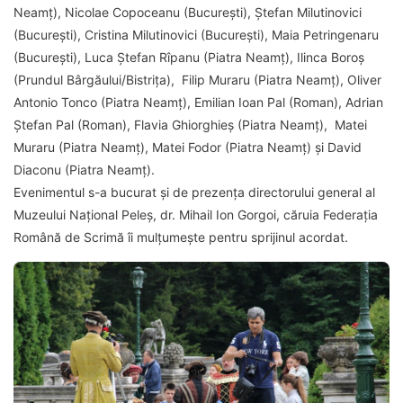
Neamț), Nicolae Copoceanu (București), Ștefan Milutinovici
(București), Cristina Milutinovici (București), Maia Petringenaru
(București), Luca Ștefan Rîpanu (Piatra Neamț), Ilinca Boroș
(Prundul Bârgăului/Bistrița), Filip Muraru (Piatra Neamț), Oliver
Antonio Tonco (Piatra Neamț), Emilian Ioan Pal (Roman), Adrian
Ștefan Pal (Roman), Flavia Ghiorghieș (Piatra Neamț), Matei
Muraru (Piatra Neamț), Matei Fodor (Piatra Neamț) și David
Diaconu (Piatra Neamț).
Evenimentul s-a bucurat și de prezența directorului general al
Muzeului Național Peleș, dr. Mihail Ion Gorgoi, căruia Federația
Română de Scrimă îi mulțumește pentru sprijinul acordat.