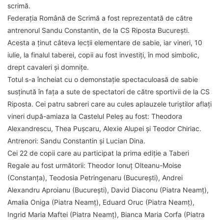
scrimă.
Federația Română de Scrimă a fost reprezentată de către
antrenorul Sandu Constantin, de la CS Riposta București.
Acesta a ținut câteva lecții elementare de sabie, iar vineri, 10
iulie, la finalul taberei, copii au fost investiți, în mod simbolic,
drept cavaleri și domnițe.
Totul s-a încheiat cu o demonstație spectaculoasă de sabie
susținută în fața a sute de spectatori de către sportivii de la CS
Riposta. Cei patru sabreri care au cules aplauzele turiștilor aflați
vineri după-amiaza la Castelul Peleș au fost: Theodora
Alexandrescu, Thea Pușcaru, Alexie Alupei și Teodor Chiriac.
Antrenori: Sandu Constantin și Lucian Dina.
Cei 22 de copii care au participat la prima ediție a Taberi
Regale au fost următorii: Theodor Ionuț Olteanu-Moise
(Constanța), Teodosia Petringenaru (București), Andrei
Alexandru Aproianu (București), David Diaconu (Piatra Neamț),
Amalia Oniga (Piatra Neamț), Eduard Oruc (Piatra Neamț),
Ingrid Maria Maftei (Piatra Neamț), Bianca Maria Corfa (Piatra