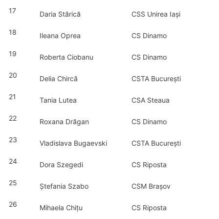
17
Daria Stărică
CSS Unirea Iași
18
Ileana Oprea
CS Dinamo
19
Roberta Ciobanu
CS Dinamo
20
Delia Chircă
CSTA București
21
Tania Lutea
CSA Steaua
22
Roxana Drăgan
CS Dinamo
23
Vladislava Bugaevski
CSTA București
24
Dora Szegedi
CS Riposta
25
Ștefania Szabo
CSM Brașov
26
Mihaela Chițu
CS Riposta