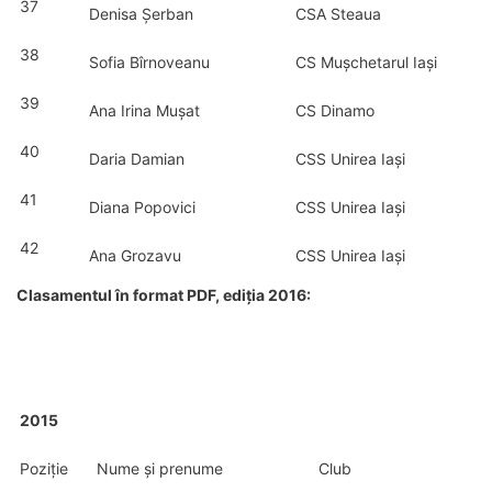
37
Denisa Șerban
CSA Steaua
38
Sofia Bîrnoveanu
CS Mușchetarul Iași
39
Ana Irina Mușat
CS Dinamo
40
Daria Damian
CSS Unirea Iași
41
Diana Popovici
CSS Unirea Iași
42
Ana Grozavu
CSS Unirea Iași
Clasamentul în format PDF, ediția 2016:
2015
Poziție
Nume și prenume
Club