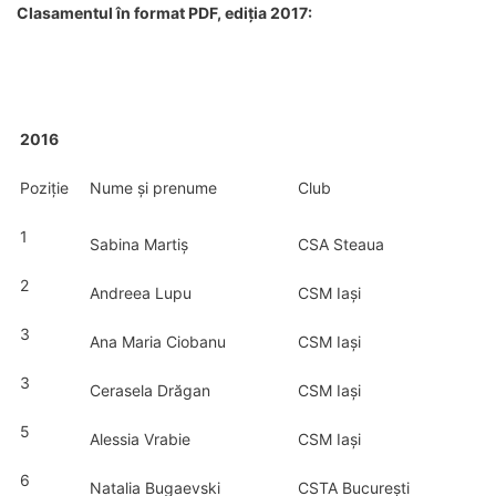
Clasamentul în format PDF, ediția 2017:
2016
Poziție
Nume și prenume
Club
1
Sabina Martiș
CSA Steaua
2
Andreea Lupu
CSM Iași
3
Ana Maria Ciobanu
CSM Iași
3
Cerasela Drăgan
CSM Iași
5
Alessia Vrabie
CSM Iași
6
Natalia Bugaevski
CSTA București