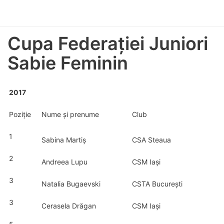
Cupa Federației Juniori
Sabie Feminin
2017
Poziție
Nume și prenume
Club
1
Sabina Martiș
CSA Steaua
2
Andreea Lupu
CSM Iași
3
Natalia Bugaevski
CSTA București
3
Cerasela Drăgan
CSM Iași