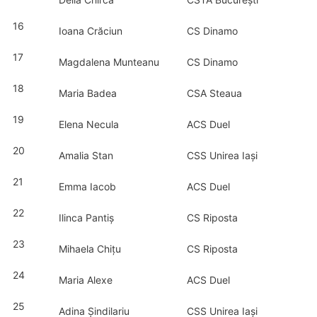
16
Ioana Crăciun
CS Dinamo
17
Magdalena Munteanu
CS Dinamo
18
Maria Badea
CSA Steaua
19
Elena Necula
ACS Duel
20
Amalia Stan
CSS Unirea Iași
21
Emma Iacob
ACS Duel
22
Ilinca Pantiș
CS Riposta
23
Mihaela Chițu
CS Riposta
24
Maria Alexe
ACS Duel
25
Adina Șindilariu
CSS Unirea Iași