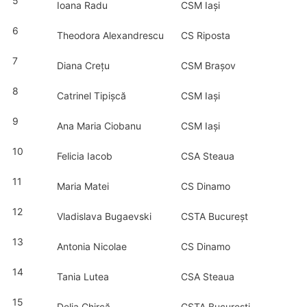
5
Ioana Radu
CSM Iași
6
Theodora Alexandrescu
CS Riposta
7
Diana Crețu
CSM Brașov
8
Catrinel Tipișcă
CSM Iași
9
Ana Maria Ciobanu
CSM Iași
10
Felicia Iacob
CSA Steaua
11
Maria Matei
CS Dinamo
12
Vladislava Bugaevski
CSTA Bucureșt
13
Antonia Nicolae
CS Dinamo
14
Tania Lutea
CSA Steaua
15
Delia Chircă
CSTA București