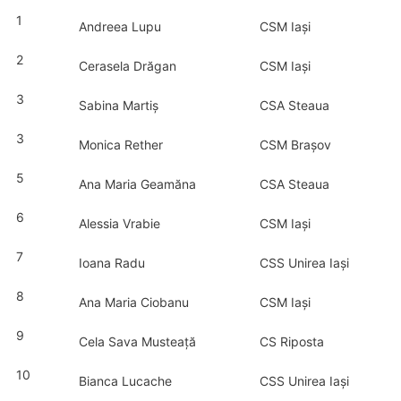
1
Andreea Lupu
CSM Iași
2
Cerasela Drăgan
CSM Iași
3
Sabina Martiș
CSA Steaua
3
Monica Rether
CSM Brașov
5
Ana Maria Geamăna
CSA Steaua
6
Alessia Vrabie
CSM Iași
7
Ioana Radu
CSS Unirea Iași
8
Ana Maria Ciobanu
CSM Iași
9
Cela Sava Musteață
CS Riposta
10
Bianca Lucache
CSS Unirea Iași