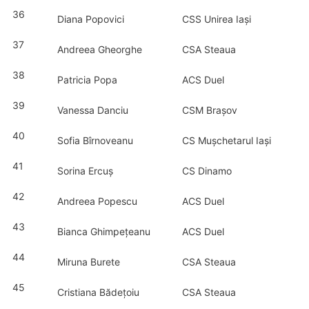
36
Diana Popovici
CSS Unirea Iași
37
Andreea Gheorghe
CSA Steaua
38
Patricia Popa
ACS Duel
39
Vanessa Danciu
CSM Brașov
40
Sofia Bîrnoveanu
CS Mușchetarul Iași
41
Sorina Ercuș
CS Dinamo
42
Andreea Popescu
ACS Duel
43
Bianca Ghimpețeanu
ACS Duel
44
Miruna Burete
CSA Steaua
45
Cristiana Bădețoiu
CSA Steaua