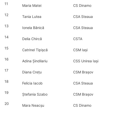
11
Maria Matei
CS Dinamo
12
Tania Lutea
CSA Steaua
13
Ionela Bănică
CSA Steaua
14
Delia Chircă
CSTA
15
Catrinel Tipișcă
CSM Iași
16
Adina Șindilariu
CSS Unirea Iași
17
Diana Crețu
CSM Brașov
18
Felicia Iacob
CSA Steaua
19
Ștefania Szabo
CSM Brașov
20
Mara Neacșu
CS Dinamo