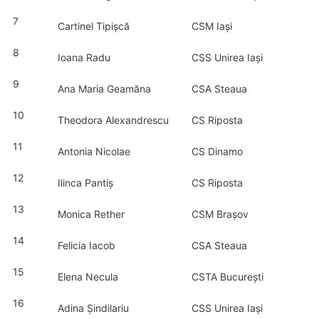
7
Cartinel Tipișcă
CSM Iași
8
Ioana Radu
CSS Unirea Iași
9
Ana Maria Geamăna
CSA Steaua
10
Theodora Alexandrescu
CS Riposta
11
Antonia Nicolae
CS Dinamo
12
Ilinca Pantiș
CS Riposta
13
Monica Rether
CSM Brașov
14
Felicia Iacob
CSA Steaua
15
Elena Necula
CSTA București
16
Adina Șindilariu
CSS Unirea Iași