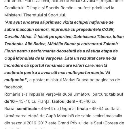
antrenorul Florin Zalomir, alături de Mihai Covaliu – președintele
Comitetului Olimpic și Sportiv Român – au fost primiți azi la
Ministerul Tineretului și Sportului.
“Am avut onoarea să primesc vizita echipei naționale de
sabie masculin seniori, împreună cu președintele COSR,
Covaliu Mihai. Îi felicit pe sportivii: Dolniceanu Tiberiu, Iulian
Teodosiu, Alin Badea, Mădălin Bucur și antrenorul Zalomir
Florin pentru performanța deosebită de a câștiga etapa de
Cupă Mondială de la Varșovia. Este un rezultat care ne dă
încredere că sportul românesc are valori care merită
susținute pentru a avea cât mai multe performanțe. Vă
mulțumim!
“, a postat ministrul Marius Dunca pe pagina sa de
facebook.
România s-a impus la Varșovia după următorul parcurs:
tabloul
de 16 –
45-40 cu Franța;
tabloul de 8 –
45-40 cu
Rusia;
semifinale –
45-44 cu Ungaria;
finala –
45-44 cu Italia.
Următoarea etapă de Cupă Mondială de sabie seniori masculin
din sezonul 2016-2017 este Grand Prix-ul de la Seul (Coreea de