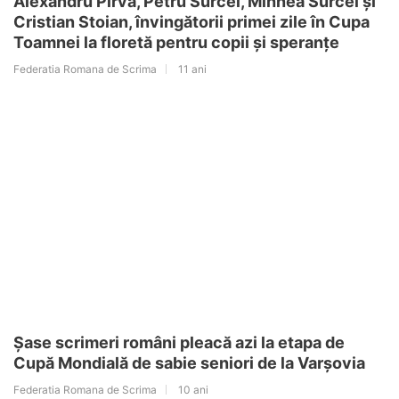
Alexandru Pîrva, Petru Surcel, Mihnea Surcel și
Cristian Stoian, învingătorii primei zile în Cupa
Toamnei la floretă pentru copii și speranțe
Federatia Romana de Scrima
11 ani
Șase scrimeri români pleacă azi la etapa de
Cupă Mondială de sabie seniori de la Varșovia
Federatia Romana de Scrima
10 ani