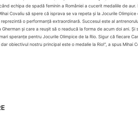
e, când echipa de spadă feminin a României a cucerit medaliile de aur. 
Mihai Covaliu să spere că isprava se va repeta și la Jocurile Olimpice 
 reprezintă o performanță extraordinară. Succesul este al antrenorulu
 Gherman și care a reușit să o readucă la forma de acum doi ani. Și 
 mari speranțe pentru Jocurile Olimpice de la Rio. Sigur că fiecare C
r obiectivul nostru principal este o medalie la Rio!”, a spus Mihai C
RE