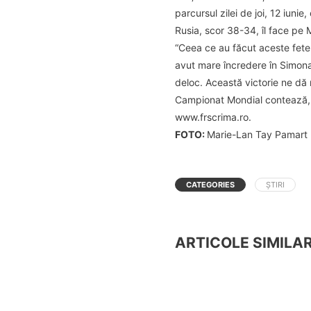
parcursul zilei de joi, 12 iuni
Rusia, scor 38-34, îl face pe 
“Ceea ce au făcut aceste fete
avut mare încredere în Simona
deloc. Această victorie ne dă
Campionat Mondial contează, da
www.frscrima.ro.
FOTO:
Marie-Lan Tay Pamart
CATEGORIES
ȘTIRI
ARTICOLE SIMILA