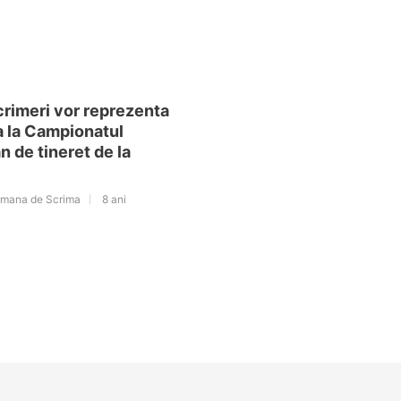
crimeri vor reprezenta
 la Campionatul
 de tineret de la
omana de Scrima
8 ani