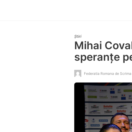
Știri
Mihai Coval
speranțe pe
Federatia Romana de Scrima