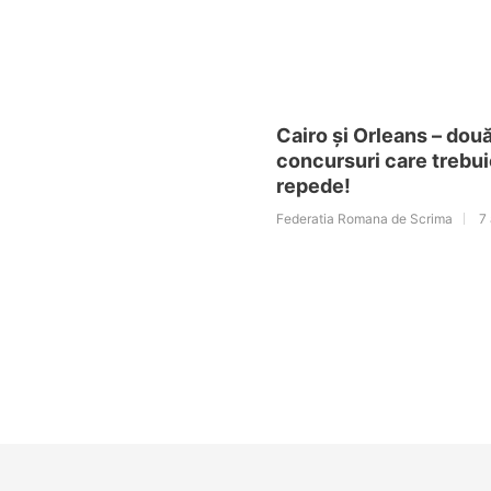
Cairo și Orleans – dou
concursuri care trebui
repede!
Federatia Romana de Scrima
7 