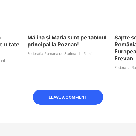
ă
Mălina și Maria sunt pe tabloul
Șapte s
e uitate
principal la Poznan!
România
European
Federatia Romana de Scrima
5 ani
Erevan
ani
Federatia R
LEAVE A COMMENT