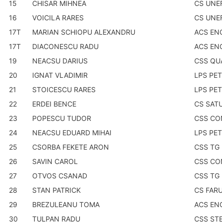
15
CHISAR MIHNEA
CS UNE
16
VOICILA RARES
CS UNE
17T
MARIAN SCHIOPU ALEXANDRU
ACS EN
17T
DIACONESCU RADU
ACS EN
19
NEACSU DARIUS
CSS QU
20
IGNAT VLADIMIR
LPS PE
21
STOICESCU RARES
LPS PE
22
ERDEI BENCE
CS SAT
23
POPESCU TUDOR
CSS CO
24
NEACSU EDUARD MIHAI
LPS PE
25
CSORBA FEKETE ARON
CSS TG
26
SAVIN CAROL
CSS CO
27
OTVOS CSANAD
CSS TG
28
STAN PATRICK
CS FAR
29
BREZULEANU TOMA
ACS EN
30
TULPAN RADU
CSS ST