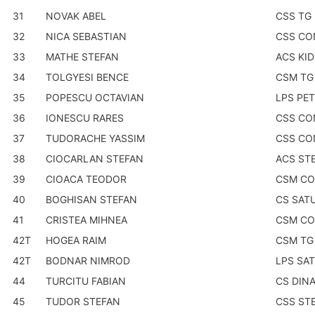
31
NOVAK ABEL
CSS TG
32
NICA SEBASTIAN
CSS CO
33
MATHE STEFAN
ACS KI
34
TOLGYESI BENCE
CSM TG
35
POPESCU OCTAVIAN
LPS PE
36
IONESCU RARES
CSS CO
37
TUDORACHE YASSIM
CSS CO
38
CIOCARLAN STEFAN
ACS ST
39
CIOACA TEODOR
CSM CO
40
BOGHISAN STEFAN
CS SAT
41
CRISTEA MIHNEA
CSM CO
42T
HOGEA RAIM
CSM TG
42T
BODNAR NIMROD
LPS SA
44
TURCITU FABIAN
CS DIN
45
TUDOR STEFAN
CSS ST