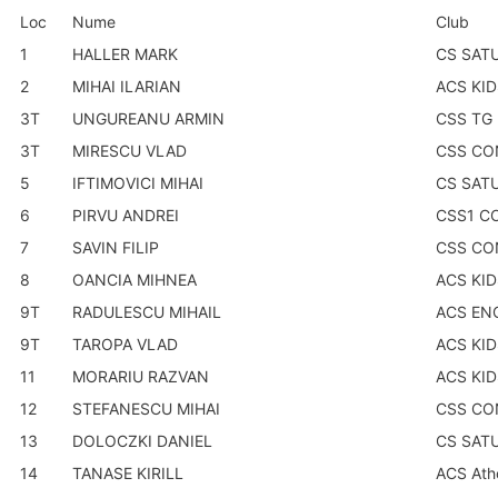
Loc
Nume
Club
1
HALLER MARK
CS SAT
2
MIHAI ILARIAN
ACS KI
3T
UNGUREANU ARMIN
CSS TG
3T
MIRESCU VLAD
CSS CO
5
IFTIMOVICI MIHAI
CS SAT
6
PIRVU ANDREI
CSS1 C
7
SAVIN FILIP
CSS CO
8
OANCIA MIHNEA
ACS KI
9T
RADULESCU MIHAIL
ACS EN
9T
TAROPA VLAD
ACS KI
11
MORARIU RAZVAN
ACS KI
12
STEFANESCU MIHAI
CSS CO
13
DOLOCZKI DANIEL
CS SAT
14
TANASE KIRILL
ACS Ath