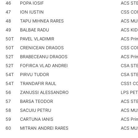
46
POPA IOSIF
ACS ST
47
ION IUSTIN
CSS CO
48
TAPU MIHNEA RARES
ACS MU
49
BALBAE RADU
ACS KI
50T
PAVEL VLADIMIR
ACS Pri
50T
CRENICEAN DRAGOS
CSS CO
52T
BRABECEANU DRAGOS
ACS Pri
52T
FOFIRCA VLAD ANDREI
CSA ST
54T
PIRVU TUDOR
CSA ST
54T
TRANDAFIR RAUL
CSS1 C
56
ZANUSSI ALESSANDRO
LPS PE
57
BARSA TEODOR
ACS ST
58
SACUIU PETRU
ACS MU
59
CARTUNA IANIS
ACS Pri
60
MITRAN ANDREI RARES
ACS MU