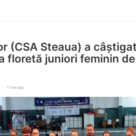
or (CSA Steaua) a câștiga
a floretă juniori feminin de
11 ani ago