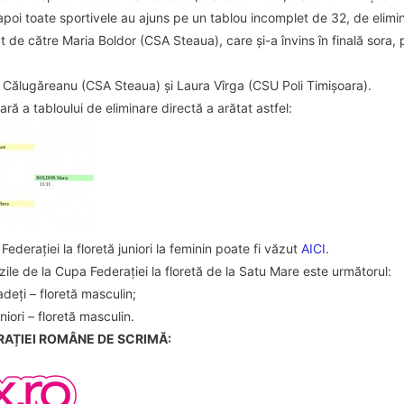
 apoi toate sportivele au ajuns pe un tablou incomplet de 32, de elim
at de către Maria Boldor (CSA Steaua), care și-a învins în finală sora
na Călugăreanu (CSA Steaua) și Laura Vîrga (CSU Poli Timișoara).
ră a tabloului de eliminare directă a arătat astfel:
derației la floretă juniori la feminin poate fi văzut
AICI
.
le de la Cupa Federației la floretă de la Satu Mare este următorul:
deți – floretă masculin;
niori – floretă masculin.
RAȚIEI ROMÂNE DE SCRIMĂ: