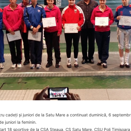
tru cadeți și juniori de la Satu Mare a continuat duminică, 6 septembr
 juniori la feminin.
 start 18 sportive de la CSA Steaua, CS Satu Mare, CSU Poli Timișoara