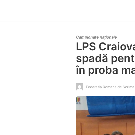
Campionate naționale
LPS Craiov
spadă pentr
în proba m
Federatia Romana de Scrima