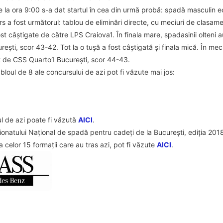
 la ora 9:00 s-a dat startul în cea din urmă probă: spadă masculin e
rs a fost următorul: tablou de eliminări directe, cu meciuri de clasame
ost câștigate de către LPS Craiova1. În finala mare, spadasinii olteni
ști, scor 43-42. Tot la o tușă a fost câștigată și finala mică. În mec
 de CSS Quarto1 București, scor 44-43.
loul de 8 ale concursului de azi pot fi văzute mai jos:
 de azi poate fi văzută
AICI
.
natului Național de spadă pentru cadeți de la București, ediția 201
celor 15 formații care au tras azi, pot fi văzute
AICI
.