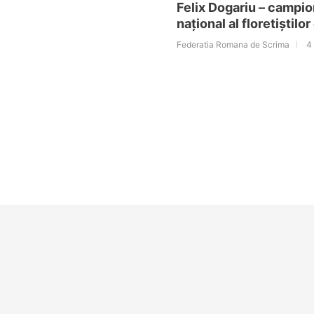
Felix Dogariu – campio
național al floretiștilor
Federatia Romana de Scrima
4