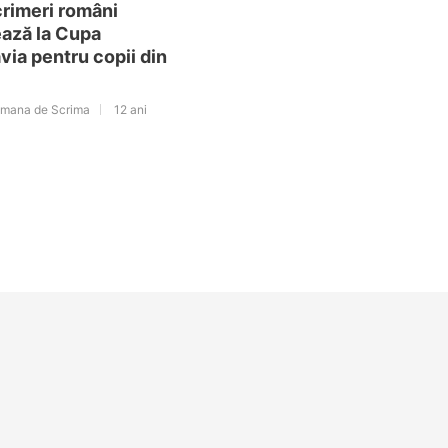
crimeri români
ază la Cupa
via pentru copii din
omana de Scrima
12 ani