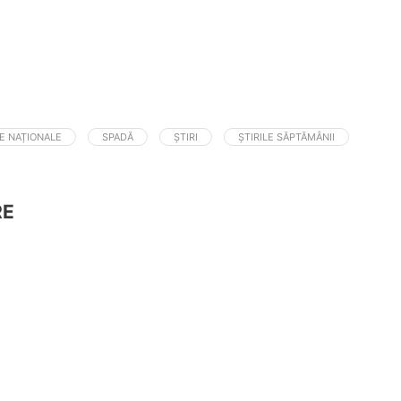
E NAȚIONALE
SPADĂ
ȘTIRI
ȘTIRILE SĂPTĂMÂNII
RE