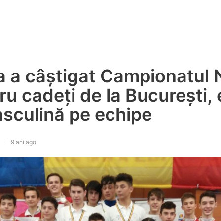
a a câștigat Campionatul 
u cadeți de la București, 
asculină pe echipe
9 ani ago