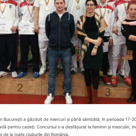
 București a găzduit de miercuri și până sâmbătă, în perioada 17-20 
ă pentru cadeți. Concursul s-a desfășurat la feminin și masculin, indi
ni de la toate cluburile din România.