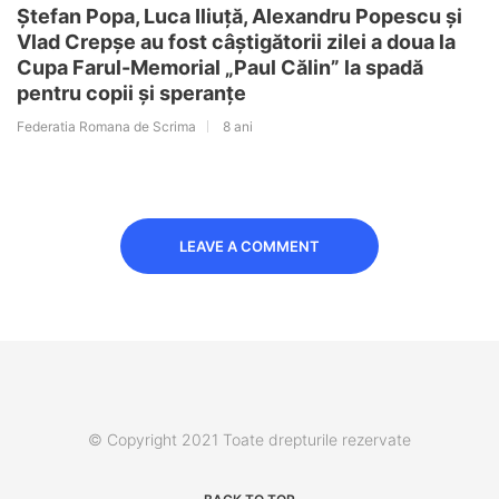
Ștefan Popa, Luca Iliuță, Alexandru Popescu și
Vlad Crepșe au fost câștigătorii zilei a doua la
Cupa Farul-Memorial „Paul Călin” la spadă
pentru copii și speranțe
Federatia Romana de Scrima
8 ani
LEAVE A COMMENT
© Copyright 2021 Toate drepturile rezervate