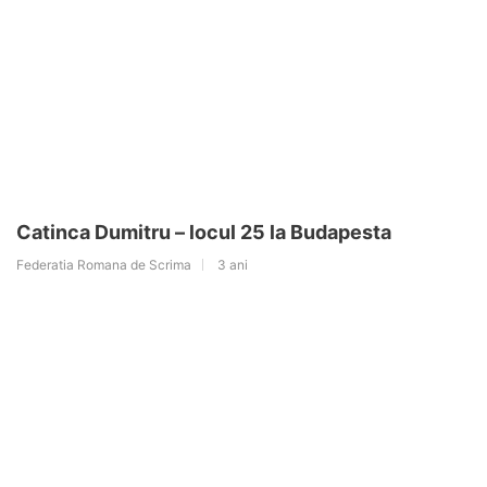
Catinca Dumitru – locul 25 la Budapesta
Federatia Romana de Scrima
3 ani