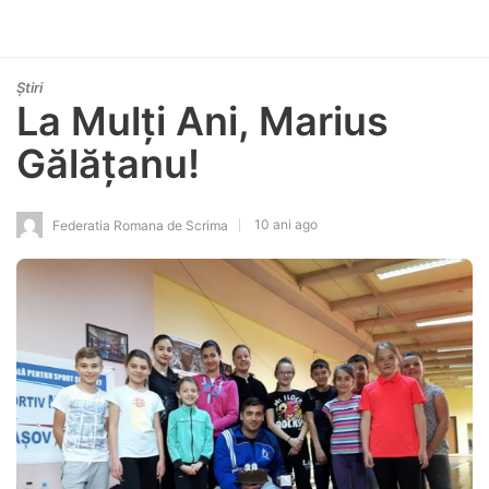
Știri
La Mulți Ani, Marius
Gălățanu!
10 ani ago
Federatia Romana de Scrima