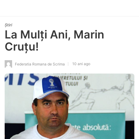
Știri
La Mulți Ani, Marin
Cruțu!
10 ani ago
Federatia Romana de Scrima