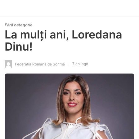
Fără categorie
La mulți ani, Loredana
Dinu!
7 ani ago
Federatia Romana de Scrima