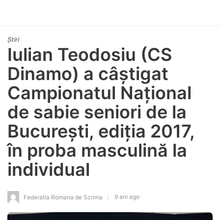
Știri
Iulian Teodosiu (CS
Dinamo) a câștigat
Campionatul Național
de sabie seniori de la
București, ediția 2017,
în proba masculină la
individual
9 ani ago
Federatia Romana de Scrima