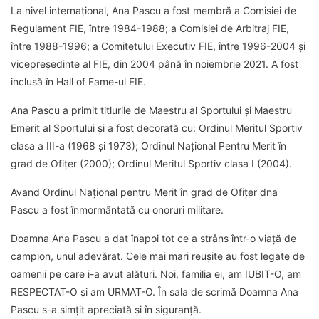
La nivel internațional, Ana Pascu a fost membră a Comisiei de
Regulament FIE, între 1984-1988; a Comisiei de Arbitraj FIE,
între 1988-1996; a Comitetului Executiv FIE, între 1996-2004 și
vicepreședinte al FIE, din 2004 până în noiembrie 2021. A fost
inclusă în Hall of Fame-ul FIE.
Ana Pascu a primit titlurile de Maestru al Sportului și Maestru
Emerit al Sportului și a fost decorată cu: Ordinul Meritul Sportiv
clasa a III-a (1968 şi 1973); Ordinul Naţional Pentru Merit în
grad de Ofiţer (2000); Ordinul Meritul Sportiv clasa I (2004).
Avand Ordinul Național pentru Merit în grad de Ofițer dna
Pascu a fost înmormântată cu onoruri militare.
Doamna Ana Pascu a dat înapoi tot ce a strâns într-o viață de
campion, unul adevărat. Cele mai mari reușite au fost legate de
oamenii pe care i-a avut alături. Noi, familia ei, am IUBIT-O, am
RESPECTAT-O și am URMAT-O. În sala de scrimă Doamna Ana
Pascu s-a simțit apreciată și în siguranță.