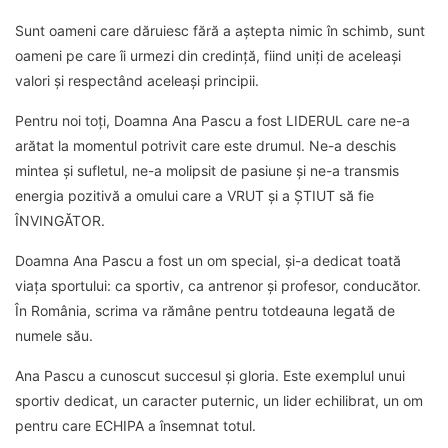
Sunt oameni care dăruiesc fără a aștepta nimic în schimb, sunt
oameni pe care îi urmezi din credință, fiind uniți de aceleași
valori și respectând aceleași principii.
Pentru noi toți, Doamna Ana Pascu a fost LIDERUL care ne-a
arătat la momentul potrivit care este drumul. Ne-a deschis
mintea și sufletul, ne-a molipsit de pasiune și ne-a transmis
energia pozitivă a omului care a VRUT și a ȘTIUT să fie
ÎNVINGĂTOR.
Doamna Ana Pascu a fost un om special, și-a dedicat toată
viața sportului: ca sportiv, ca antrenor și profesor, conducător.
În România, scrima va rămâne pentru totdeauna legată de
numele său.
Ana Pascu a cunoscut succesul și gloria. Este exemplul unui
sportiv dedicat, un caracter puternic, un lider echilibrat, un om
pentru care ECHIPA a însemnat totul.