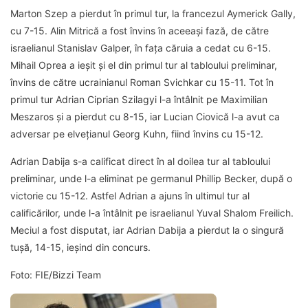
Marton Szep a pierdut în primul tur, la francezul Aymerick Gally,
cu 7-15. Alin Mitrică a fost învins în aceeași fază, de către
israelianul Stanislav Galper, în fața căruia a cedat cu 6-15.
Mihail Oprea a ieșit și el din primul tur al tabloului preliminar,
învins de către ucrainianul Roman Svichkar cu 15-11. Tot în
primul tur Adrian Ciprian Szilagyi l-a întâlnit pe Maximilian
Meszaros și a pierdut cu 8-15, iar Lucian Ciovică l-a avut ca
adversar pe elvețianul Georg Kuhn, fiind învins cu 15-12.
Adrian Dabija s-a calificat direct în al doilea tur al tabloului
preliminar, unde l-a eliminat pe germanul Phillip Becker, după o
victorie cu 15-12. Astfel Adrian a ajuns în ultimul tur al
calificărilor, unde l-a întâlnit pe israelianul Yuval Shalom Freilich.
Meciul a fost disputat, iar Adrian Dabija a pierdut la o singură
tușă, 14-15, ieșind din concurs.
Foto: FIE/Bizzi Team