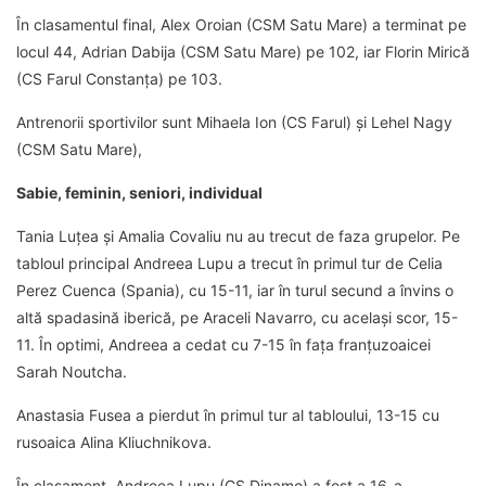
În clasamentul final, Alex Oroian (CSM Satu Mare) a terminat pe
locul 44, Adrian Dabija (CSM Satu Mare) pe 102, iar Florin Mirică
(CS Farul Constanța) pe 103.
Antrenorii sportivilor sunt Mihaela Ion (CS Farul) și Lehel Nagy
(CSM Satu Mare),
Sabie, feminin, seniori, individual
Tania Luțea și Amalia Covaliu nu au trecut de faza grupelor. Pe
tabloul principal Andreea Lupu a trecut în primul tur de Celia
Perez Cuenca (Spania), cu 15-11, iar în turul secund a învins o
altă spadasină iberică, pe Araceli Navarro, cu același scor, 15-
11. În optimi, Andreea a cedat cu 7-15 în fața franțuzoaicei
Sarah Noutcha.
Anastasia Fusea a pierdut în primul tur al tabloului, 13-15 cu
rusoaica Alina Kliuchnikova.
În clasament, Andreea Lupu (CS Dinamo) a fost a 16-a,