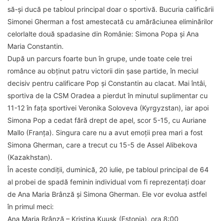
să-și ducă pe tabloul principal doar o sportivă. Bucuria calificării
Simonei Gherman a fost amestecată cu amărăciunea eliminărilor
celorlalte două spadasine din Românie: Simona Popa și Ana
Maria Constantin.
După un parcurs foarte bun în grupe, unde toate cele trei
românce au obținut patru victorii din șase partide, în meciul
decisiv pentru calificare Pop și Constantin au clacat. Mai întâi,
sportiva de la CSM Oradea a pierdut în minutul suplimentar cu
11-12 în fața sportivei Veronika Soloveva (Kyrgyzstan), iar apoi
Simona Pop a cedat fără drept de apel, scor 5-15, cu Auriane
Mallo (Franța). Singura care nu a avut emoții prea mari a fost
Simona Gherman, care a trecut cu 15-5 de Assel Alibekova
(Kazakhstan).
În aceste condiții, duminică, 20 iulie, pe tabloul principal de 64
al probei de spadă feminin individual vom fi reprezentați doar
de Ana Maria Brânză și Simona Gherman. Ele vor evolua astfel
în primul meci:
Ana Maria Brânză – Kristina Kuusk (Estonia), ora 8:00