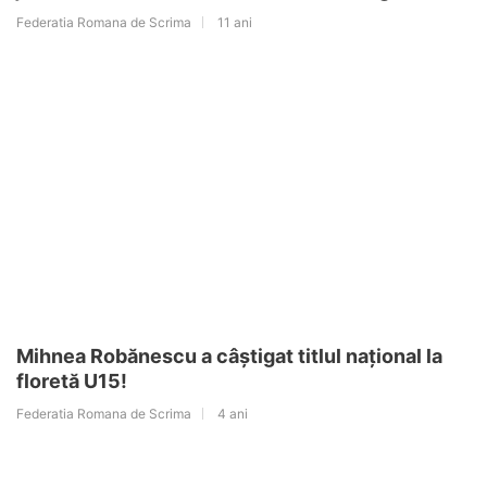
Federatia Romana de Scrima
11 ani
Mihnea Robănescu a câștigat titlul național la
floretă U15!
Federatia Romana de Scrima
4 ani