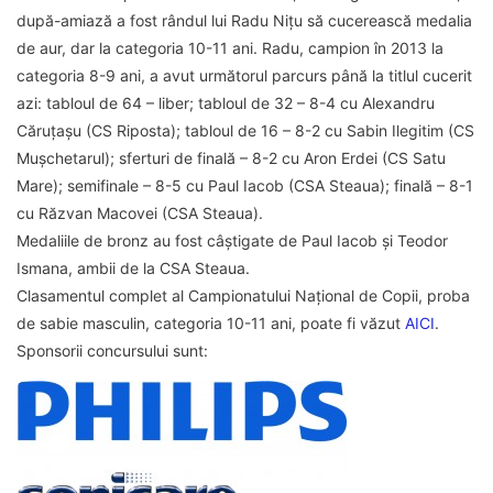
după-amiază a fost rândul lui Radu Nițu să cucerească medalia
de aur, dar la categoria 10-11 ani. Radu, campion în 2013 la
categoria 8-9 ani, a avut următorul parcurs până la titlul cucerit
azi: tabloul de 64 – liber; tabloul de 32 – 8-4 cu Alexandru
Căruțașu (CS Riposta); tabloul de 16 – 8-2 cu Sabin Ilegitim (CS
Mușchetarul); sferturi de finală – 8-2 cu Aron Erdei (CS Satu
Mare); semifinale – 8-5 cu Paul Iacob (CSA Steaua); finală – 8-1
cu Răzvan Macovei (CSA Steaua).
Medaliile de bronz au fost câștigate de Paul Iacob și Teodor
Ismana, ambii de la CSA Steaua.
Clasamentul complet al Campionatului Național de Copii, proba
de sabie masculin, categoria 10-11 ani, poate fi văzut
AICI
.
Sponsorii concursului sunt: