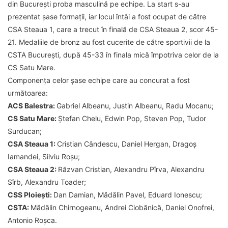
din București proba masculină pe echipe. La start s-au
prezentat șase formații, iar locul întâi a fost ocupat de către
CSA Steaua 1, care a trecut în finală de CSA Steaua 2, scor 45-
21. Medaliile de bronz au fost cucerite de către sportivii de la
CSTA București, după 45-33 în finala mică împotriva celor de la
CS Satu Mare.
Componența celor șase echipe care au concurat a fost
următoarea:
ACS Balestra:
Gabriel Albeanu, Justin Albeanu, Radu Mocanu;
CS Satu Mare:
Ștefan Chelu, Edwin Pop, Steven Pop, Tudor
Surducan;
CSA Steaua 1:
Cristian Cândescu, Daniel Hergan, Dragoș
Iamandei, Silviu Roșu;
CSA Steaua 2:
Răzvan Cristian, Alexandru Pîrva, Alexandru
Sîrb, Alexandru Toader;
CSS Ploiești:
Dan Damian, Mădălin Pavel, Eduard Ionescu;
CSTA:
Mădălin Chirnogeanu, Andrei Ciobănică, Daniel Onofrei,
Antonio Roșca.