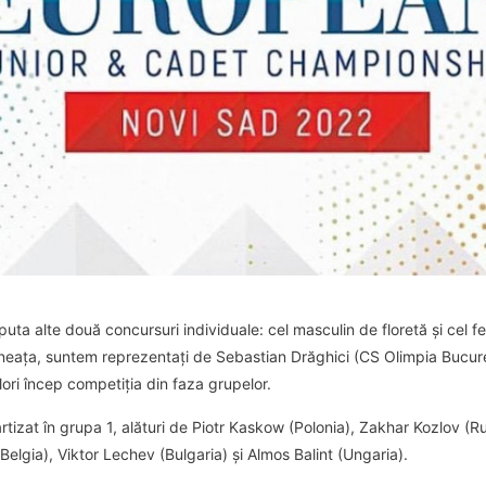
sputa alte două concursuri individuale: cel masculin de floretă și cel 
neața, suntem reprezentați de Sebastian Drăghici (CS Olimpia Bucur
olori încep competiția din faza grupelor.
rtizat în grupa 1, alături de Piotr Kaskow (Polonia), Zakhar Kozlov (
elgia), Viktor Lechev (Bulgaria) și Almos Balint (Ungaria).