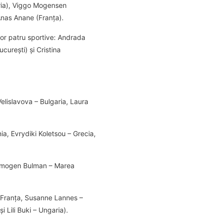
tria), Viggo Mogensen
Anas Anane (Franța).
lor patru sportive: Andrada
urești) și Cristina
elislavova – Bulgaria, Laura
ia, Evrydiki Koletsou – Grecia,
 Imogen Bulman – Marea
 Franța, Susanne Lannes –
Lili Buki – Ungaria).