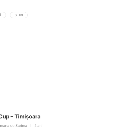
Ă
ȘTIRI
 Cup – Timișoara
omana de Scrima
2 ani