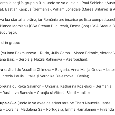
gerea la sorți în grupa a 9-a, unde se va duela cu Paul Schiebel (Aus
ia), Bastian Kappus (Germania), William Lonsdale (Marea Britanie) și 
a lua startul la prânz, iar România are înscrise pe lista competitoare
 Bianca Moroianu (CSA Steaua București), Emma Șonț (CSA Steaua Buc
ucurești).
ul în grupe:
(cu Iana Bekmurzova – Rusia, Julia Caron – Marea Britanie, Victoria V
ana Bajic – Serbia și Nazila Rahimova – Azerbaidjan);
-a
(alături de Veselina Chimova – Bulgaria, Anna Marija Orlova – Leton
ucrezia Paulis – Italia și Veronika Bieleszova – Cehia);
preună cu Reka Salamon – Ungaria, Katharina Kozielski – Germania,
Rusia, Iva Banovic – Croația și Vittoria Siletti – Italia);
rupa a 8-a
(unde le va avea ca adversare pe Thais Naucelle Jardel –
– Ucraina, Madalena Sa – Portugalia, Emma Hamalainen – Finlanda și 