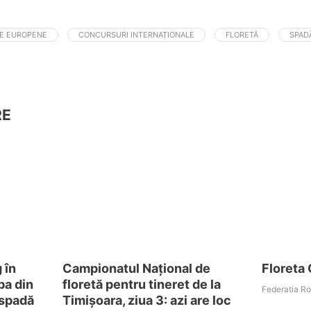
E EUROPENE
CONCURSURI INTERNAȚIONALE
FLORETĂ
SPAD
RE
 în
Campionatul Național de
Floreta
pa din
floretă pentru tineret de la
Federatia R
 spadă
Timișoara, ziua 3: azi are loc