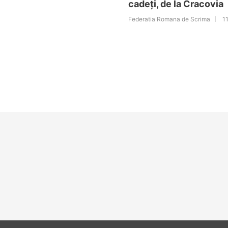
cadeți, de la Cracovia
Federatia Romana de Scrima
11