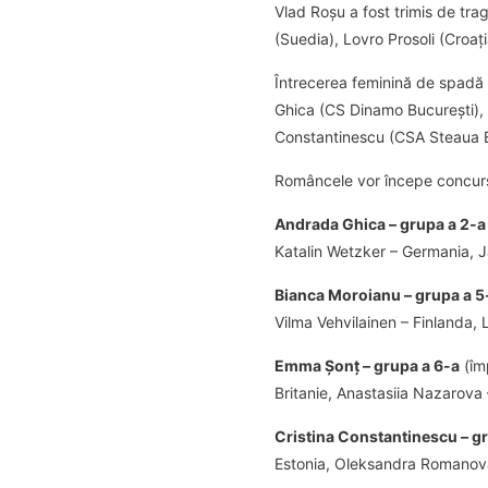
Vlad Roșu a fost trimis de tra
(Suedia), Lovro Prosoli (Croaț
Întrecerea feminină de spadă v
Ghica (CS Dinamo București),
Constantinescu (CSA Steaua B
Româncele vor începe concurs
Andrada Ghica – grupa a 2-a
Katalin Wetzker – Germania, J
Bianca Moroianu – grupa a 5
Vilma Vehvilainen – Finlanda, L
Emma Șonț – grupa a 6-a
(îm
Britanie, Anastasiia Nazarova – 
Cristina Constantinescu – g
Estonia, Oleksandra Romanova 