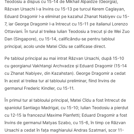
Teodosiu a dispus cu 15-14 de Mikhail Alpaidze (Georgia),
Răzvan Ursachi l-a învins cu 15-13 pe turcul Kerem Caglayan,
Eduard Dragomir l-a eliminat pe kazahul Zhanat Nabiyev cu 15-
7, iar George Dragomir l-a întrecut cu 15-11 pe italianul Lorenzo
Ottaviani. În turul al treilea Iulian Teodosiu a trecut și de Wei Zuo
Dan (Singapore), cu 15-14, calificându-se pentru tabloul
principal, acolo unde Matei Cîdu se calificase direct.
Pe tabloul principal au mai intrat Răzvan Ursachi, după 15-10
cu georgianul Vakhtangi Archvadze și Eduard Dragomir (15-14
cu Zhanat Nabiyev, din Kazahstan). George Dragomir a cedat
în acest al treilea tur al tabloului preliminar, fiind învins de
germanul Frederic Kindler, cu 15-11.
În primul tur al tabloului principal, Matei Cîdu a fost întrecut de
spaniolul Santiago Madrigal, cu 15-10; Iulian Teodosiu a pierdut
cu 12-15 la francezul Maxime Pianfetti; Eduard Dragomir a fost
învins de germanul Matyas Szabo, cu 15-6, în timp ce Răzvan
Ursachi a cedat în fața maghiarului Andras Szatmari, scor 11-