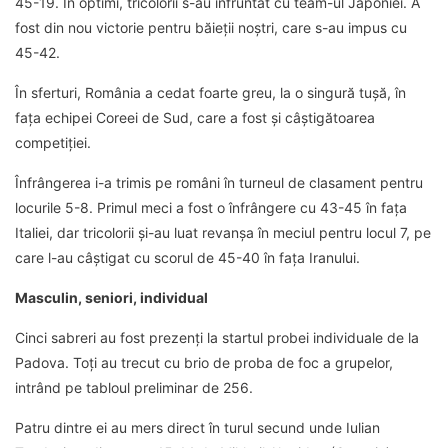
45-19. În optimi, tricolorii s-au înfruntat cu team-ul Japoniei. A
fost din nou victorie pentru băieții noștri, care s-au impus cu
45-42.
În sferturi, România a cedat foarte greu, la o singură tușă, în
fața echipei Coreei de Sud, care a fost și câștigătoarea
competiției.
Înfrângerea i-a trimis pe români în turneul de clasament pentru
locurile 5-8. Primul meci a fost o înfrângere cu 43-45 în fața
Italiei, dar tricolorii și-au luat revanșa în meciul pentru locul 7, pe
care l-au câștigat cu scorul de 45-40 în fața Iranului.
Masculin, seniori, individual
Cinci sabreri au fost prezenți la startul probei individuale de la
Padova. Toți au trecut cu brio de proba de foc a grupelor,
intrând pe tabloul preliminar de 256.
Patru dintre ei au mers direct în turul secund unde Iulian