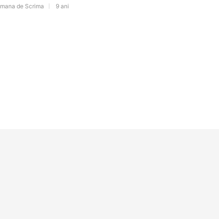
omana de Scrima
9 ani