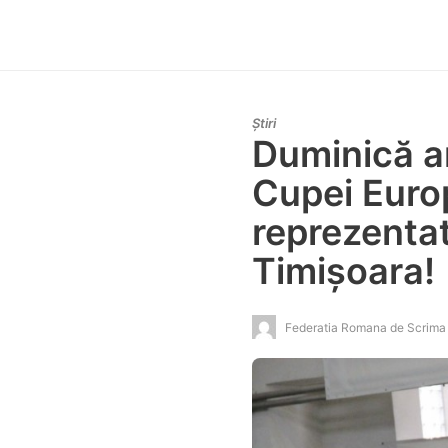
Știri
Duminică ar
Cupei Europ
reprezenta
Timișoara!
Federatia Romana de Scrima