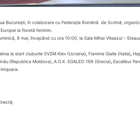
aua București, în colaborare cu Federația Română de Scrimă, organize
Europei la floretă feminin.
inică, 8 mai, începând cu ora 10:00, la Sala Mihai Viteazul – Steaua
linia la start cluburile
SVSM Kiev
(
Ucraina)
,
Fiamme Gialle (Italia)
,
Hap
inău
(Republica Moldova)
,
A.O.X. EGALEO 199 (Grecia)
,
Escalibur Fen
imișoara.
irectă;
.