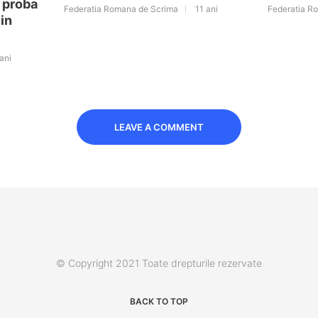
n proba
Federatia Romana de Scrima
11 ani
Federatia R
in
ani
LEAVE A COMMENT
© Copyright 2021 Toate drepturile rezervate
BACK TO TOP