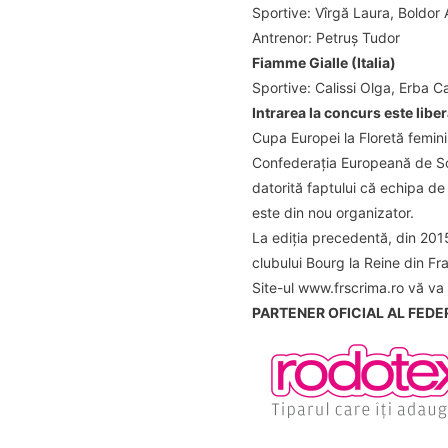
Sportive: Vîrgă Laura, Boldor
Antrenor: Petruş Tudor
Fiamme Gialle (Italia)
Sportive:
Calissi Olga, Erba C
Intrarea la concurs este liber
Cupa Europei la Floretă femini
Confederația Europeană de Scr
datorită faptului că echipa de 
este din nou organizator.
La ediția precedentă, din 2015
clubului Bourg la Reine din Fr
Site-ul www.frscrima.ro vă va 
PARTENER OFICIAL AL FEDE