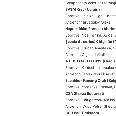
Componența celor opt formații
SVSM Kiev (Ucraina)
Sportive: Leleiko Olga, Chen
Antrenor :
Bryzgalov Oleksii
Hapoel Akko Romach Abirim 
Sportive: Noa Hanina, Avigail
Şcoala de scrimă Chişinău (
Sportive: Ţurcan Anastasia, Ce
Antrenor: Cojocari Vitali
A.O.X. EGALEO 199
2
(
Grecia
Sportive: Kontochristopoulou A
Antrenor
:
Tsolakidou Ellisavet
Escalibur Fencing Club (Bulg
Sportive
:
Yordanka Kotseva, 
CSA Steaua Bucureşti
Sportive: Călugăreanu Mălina
Antrenori: Ducu Petre, Gheorg
CSU Poli Timisoara