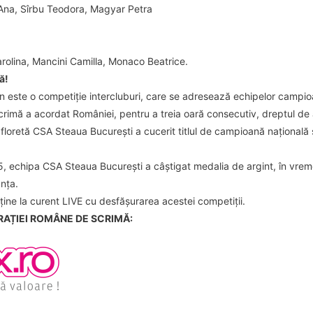
 Ana, Sîrbu Teodora, Magyar Petra
arolina, Mancini Camilla, Monaco Beatrice.
ă!
n este o competiție intercluburi, care se adresează echipelor campioa
imă a acordat României, pentru a treia oară consecutiv, dreptul de 
floretă CSA Steaua București a cucerit titlul de campioană națională și
, echipa CSA Steaua București a câștigat medalia de argint, în vreme 
anța.
ține la curent LIVE cu desfășurarea acestei competiții.
RAȚIEI ROMÂNE DE SCRIMĂ: