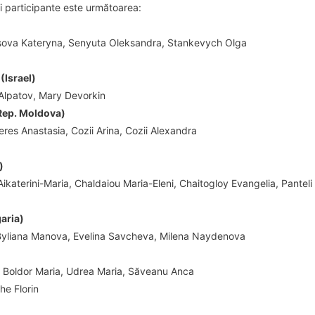
 participante este următoarea:
tsova Kateryna, Senyuta Oleksandra,
Stankevych Olga
(Israel)
 Alpatov, Mary Devorkin
Rep. Moldova)
res Anastasia, Cozii Arina, Cozii Alexandra
)
ikaterini-Maria, Chaldaiou Maria-Eleni, Chaitogloy Evangelia, Panteli
aria)
Byliana Manova, Evelina Savcheva, Milena Naydenova
, Boldor Maria, Udrea Maria, Săveanu Anca
he Florin