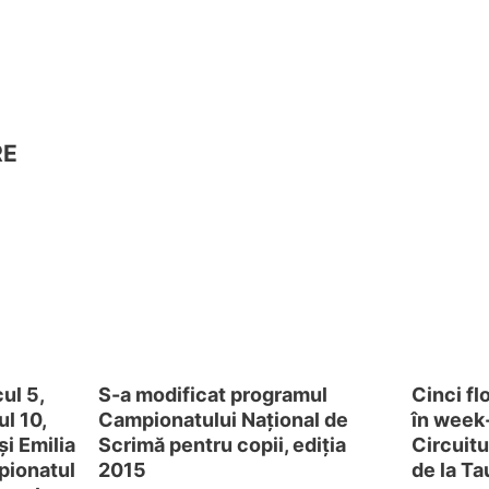
RE
ul 5,
S-a modificat programul
Cinci fl
l 10,
Campionatului Național de
în week-
și Emilia
Scrimă pentru copii, ediția
Circuitu
pionatul
2015
de la T