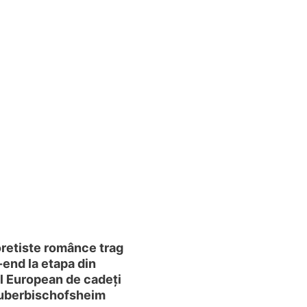
oretiste românce trag
end la etapa din
l European de cadeți
auberbischofsheim