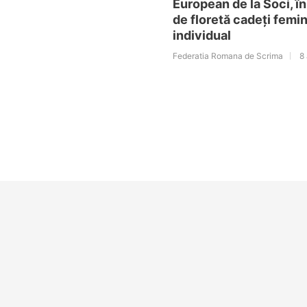
European de la Soci, î
de floretă cadeți femin
individual
Federatia Romana de Scrima
8 