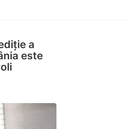
ediție a
ânia este
oli