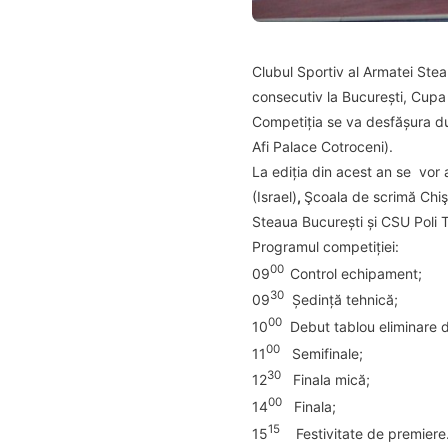
Clubul Sportiv al Armatei Ste
consecutiv la București, Cupa 
Competiția se va desfășura dum
Afi Palace Cotroceni).
La ediția din acest an se vor a
(
Israel)
,
Şcoala de scrimă Chiş
Steaua Bucureşti și
CSU Poli T
Programul competiției:
00
09
Control echipament;
30
09
Ședință tehnică;
00
10
Debut tablou eliminare d
00
11
Semifinale;
30
12
Finala mică;
00
14
Finala;
15
15
Festivitate de premiere