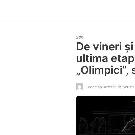
Știri
De vineri ș
ultima etap
„Olimpici”,
Federatia Romana de Scrima