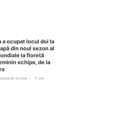
a ocupat locul doi la
apă din noul sezon al
ndiale la floretă
feminin echipe, de la
ra
omana de Scrima
11 ani