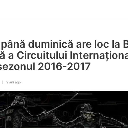
i până duminică are loc l
ă a Circuitului Internațion
 sezonul 2016-2017
9 ani ago