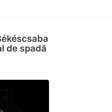
a Békéscsaba
al de spadă