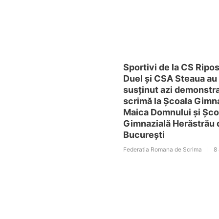
Sportivi de la CS Ripo
Duel și CSA Steaua au
susținut azi demonstra
scrimă la Școala Gimn
Maica Domnului și Șco
Gimnazială Herăstrău 
București
Federatia Romana de Scrima
8 