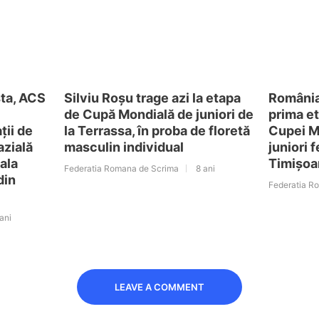
sta, ACS
Silviu Roșu trage azi la etapa
România 
de Cupă Mondială de juniori de
prima et
ții de
la Terrassa, în proba de floretă
Cupei Mo
azială
masculin individual
juniori 
ala
Timișoa
Federatia Romana de Scrima
8 ani
din
Federatia R
ani
LEAVE A COMMENT