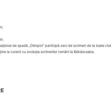
n;
in.
ernațional de spadă „Olimpici” participă zeci de scrimeri de la toate cl
ține la curent cu evoluția scrimerilor români la Békéscsaba.
RE