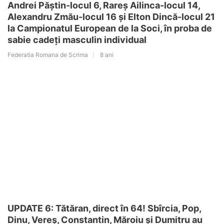
Andrei Păștin-locul 6, Rareș Ailinca-locul 14,
Alexandru Zmău-locul 16 și Elton Dincă-locul 21
la Campionatul European de la Soci, în proba de
sabie cadeți masculin individual
Federatia Romana de Scrima
8 ani
UPDATE 6: Tătăran, direct în 64! Sbîrcia, Pop,
Dinu, Vereș, Constantin, Măroiu și Dumitru au