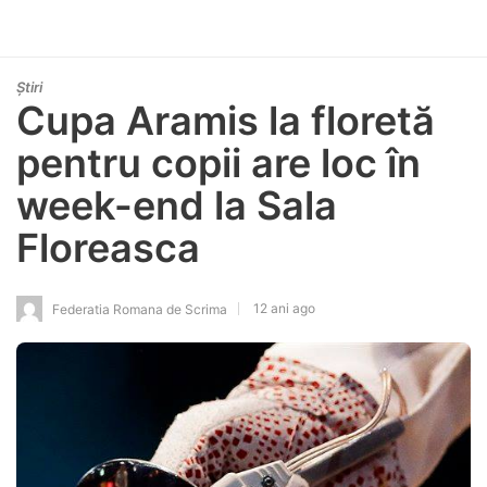
Știri
Cupa Aramis la floretă
pentru copii are loc în
week-end la Sala
Floreasca
12 ani ago
Federatia Romana de Scrima