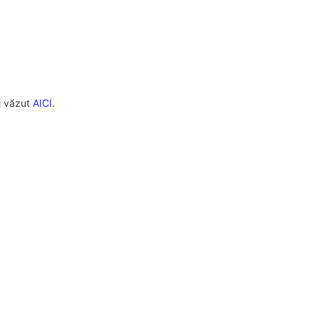
i văzut
AICI
.