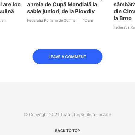
i are loc
a treia de Cupă Mondială la
sâmbătă 
culină
sabie juniori, de la Plovdiv
din Cir
la Brno
 ani
Federatia Romana de Scrima
12 ani
Federatia R
LEAVE A COMMENT
© Copyright 2021 Toate drepturile rezervate
BACK TO TOP