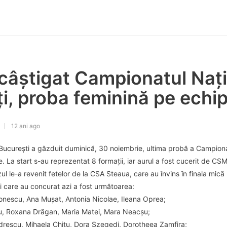
 câștigat Campionatul Naț
i, proba feminină pe echi
12 ani ago
București a găzduit duminică, 30 noiembrie, ultima probă a Campiona
 La start s-au reprezentat 8 formații, iar aurul a fost cucerit de CSM 
l le-a revenit fetelor de la CSA Steaua, care au învins în finala mic
 care au concurat azi a fost următoarea:
onescu, Ana Mușat, Antonia Nicolae, Ileana Oprea;
u, Roxana Drăgan, Maria Matei, Mara Neacșu;
rescu, Mihaela Chițu, Dora Szegedi, Dorotheea Zamfira;