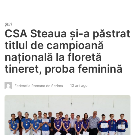
Știri
CSA Steaua și-a păstrat
titlul de campioană
națională la floretă
tineret, proba feminină
12 ani ago
Federatia Romana de Scrima