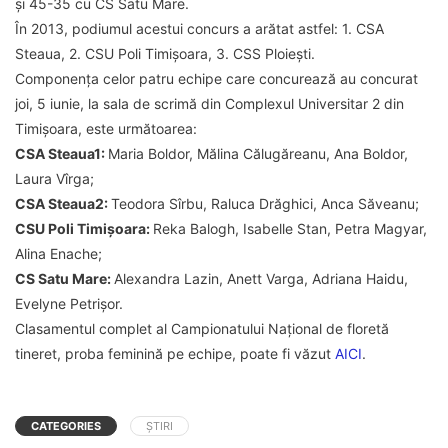
și 45-35 cu CS Satu Mare.
În 2013, podiumul acestui concurs a arătat astfel: 1. CSA
Steaua, 2. CSU Poli Timișoara, 3. CSS Ploiești.
Componența celor patru echipe care concurează au concurat
joi, 5 iunie, la sala de scrimă din Complexul Universitar 2 din
Timișoara, este următoarea:
CSA Steaua1:
Maria Boldor, Mălina Călugăreanu, Ana Boldor,
Laura Vîrga;
CSA Steaua2:
Teodora Sîrbu, Raluca Drăghici, Anca Săveanu;
CSU Poli Timișoara:
Reka Balogh, Isabelle Stan, Petra Magyar,
Alina Enache;
CS Satu Mare:
Alexandra Lazin, Anett Varga, Adriana Haidu,
Evelyne Petrișor.
Clasamentul complet al Campionatului Național de floretă
tineret, proba feminină pe echipe, poate fi văzut
AICI
.
CATEGORIES
ȘTIRI