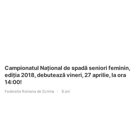
Campionatul Național de spadă seniori feminin,
ediția 2018, debutează vineri, 27 aprilie, la ora
14:00!
Federatia Romana de Scrima
8 ani