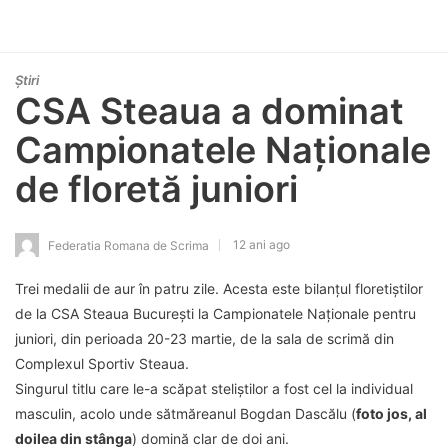
Știri
CSA Steaua a dominat
Campionatele Naţionale
de floretă juniori
12 ani ago
Federatia Romana de Scrima
Trei medalii de aur în patru zile. Acesta este bilanţul floretiştilor
de la CSA Steaua Bucureşti la Campionatele Naţionale pentru
juniori, din perioada 20-23 martie, de la sala de scrimă din
Complexul Sportiv Steaua.
Singurul titlu care le-a scăpat steliştilor a fost cel la individual
masculin, acolo unde sătmăreanul Bogdan Dascălu (
foto jos, al
doilea din stânga
) domină clar de doi ani.