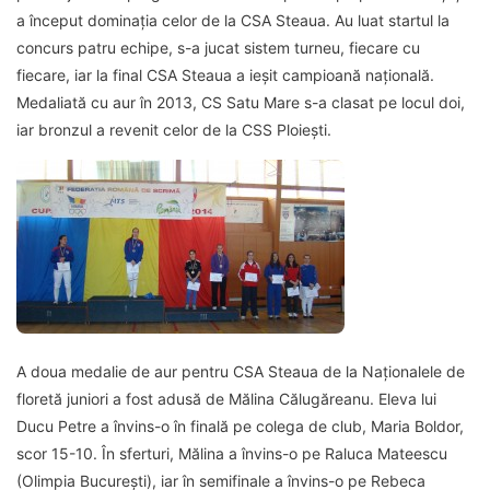
a început dominaţia celor de la CSA Steaua. Au luat startul la
concurs patru echipe, s-a jucat sistem turneu, fiecare cu
fiecare, iar la final CSA Steaua a ieșit campioană națională.
Medaliată cu aur în 2013, CS Satu Mare s-a clasat pe locul doi,
iar bronzul a revenit celor de la CSS Ploiești.
A doua medalie de aur pentru CSA Steaua de la Naţionalele de
floretă juniori a fost adusă de Mălina Călugăreanu. Eleva lui
Ducu Petre a învins-o în finală pe colega de club, Maria Boldor,
scor 15-10. În sferturi, Mălina a învins-o pe Raluca Mateescu
(Olimpia București), iar în semifinale a învins-o pe Rebeca