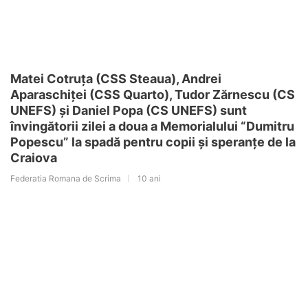
Matei Cotruța (CSS Steaua), Andrei
Aparaschiței (CSS Quarto), Tudor Zărnescu (CS
UNEFS) și Daniel Popa (CS UNEFS) sunt
învingătorii zilei a doua a Memorialului “Dumitru
Popescu” la spadă pentru copii și speranțe de la
Craiova
Federatia Romana de Scrima
10 ani