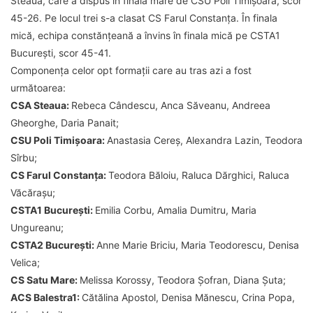
Steaua, care a dispus în finala mare de CSU Poli Timișoara, scor
45-26. Pe locul trei s-a clasat CS Farul Constanța. În finala
mică, echipa constănțeană a învins în finala mică pe CSTA1
București, scor 45-41.
Componența celor opt formații care au tras azi a fost
următoarea:
CSA Steaua:
Rebeca Cândescu, Anca Săveanu, Andreea
Gheorghe, Daria Panait;
CSU Poli Timișoara:
Anastasia Cereș, Alexandra Lazin, Teodora
Sîrbu;
CS Farul Constanța:
Teodora Băloiu, Raluca Dărghici, Raluca
Văcărașu;
CSTA1 București:
Emilia Corbu, Amalia Dumitru, Maria
Ungureanu;
CSTA2 București:
Anne Marie Briciu, Maria Teodorescu, Denisa
Velica;
CS Satu Mare:
Melissa Korossy, Teodora Șofran, Diana Șuta;
ACS Balestra1:
Cătălina Apostol, Denisa Mănescu, Crina Popa,