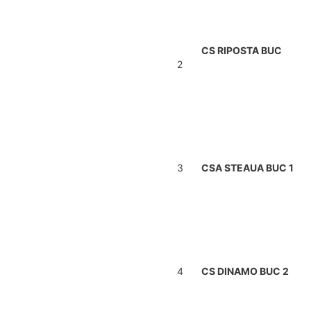
CS RIPOSTA BUC
2
3
CSA STEAUA BUC 1
4
CS DINAMO BUC 2