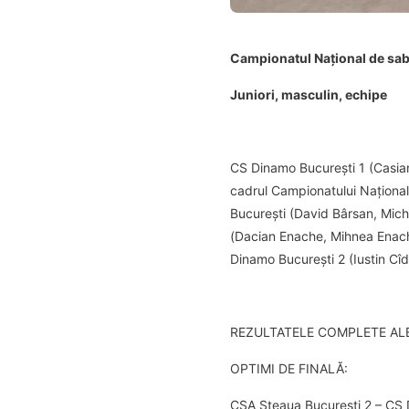
Campionatul Național de sabie
Juniori, masculin, echipe
CS Dinamo București 1 (Casian 
cadrul Campionatului Național 
București (David Bârsan, Mich
(Dacian Enache, Mihnea Enache,
Dinamo București 2 (Iustin Cî
REZULTATELE COMPLETE ALE
OPTIMI DE FINALĂ:
CSA Steaua București 2 – CS 