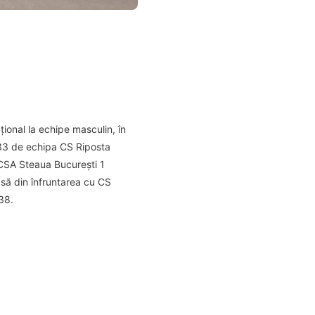
ional la echipe masculin, în
5-33 de echipa CS Riposta
 CSA Steaua București 1
asă din înfruntarea cu CS
38.