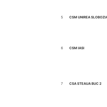
5
CSM UNIREA SLOBOZI
6
CSM IASI
7
CSA STEAUA BUC 2