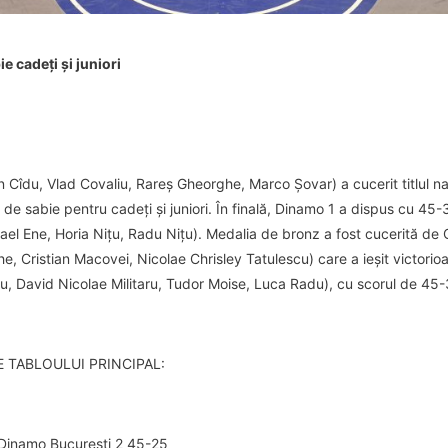
 cadeți și juniori
Cîdu, Vlad Covaliu, Rareș Gheorghe, Marco Șovar) a cucerit titlul naț
de sabie pentru cadeți și juniori. În finală, Dinamo 1 a dispus cu 4
ael Ene, Horia Nițu, Radu Nițu). Medalia de bronz a fost cucerită de
 Cristian Macovei, Nicolae Chrisley Tatulescu) care a ieșit victorio
du, David Nicolae Militaru, Tudor Moise, Luca Radu), cu scorul de 45-
 TABLOULUI PRINCIPAL:
Dinamo București 2 45-25