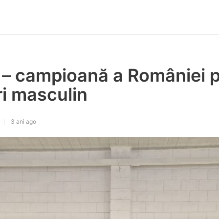
– campioană a României p
ri masculin
3 ani ago